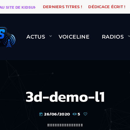
TE DE KIDSUNE
WARÉTRO
ORANGE ROAD QUI PASSE,
DERNIERS TITRES !
DÉDICACE ÉCRIT !
ACTUS
VOICELINE
RADIOS
3d-demo-l1
26/06/2020
5
today