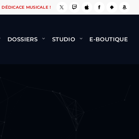
 ÇA LE FAIT !
NAMI
BERNARD MINET - FLY (
DÉDICACE MUSICALE !
DOSSIERS
STUDIO
E-BOUTIQUE