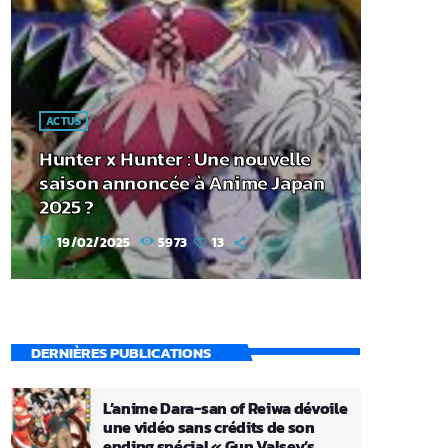
ACTUS
Hunter x Hunter : Une nouvelle
saison annoncée à Anime Japan
2025 ?
19/02/2025
5973
13
today
DERNIÈRES PUBLICATIONS
L’anime Dara-san of Reiwa dévoile
une vidéo sans crédits de son
ending spécial « Gun Valsey’s