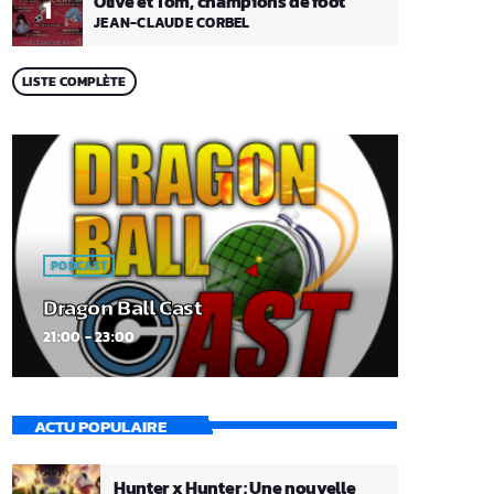
Olive et Tom, champions de foot
1
JEAN-CLAUDE CORBEL
LISTE COMPLÈTE
PODCAST
Dragon Ball Cast
21:00 - 23:00
ACTU POPULAIRE
Hunter x Hunter : Une nouvelle