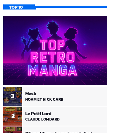
TOP 10
Mask
3
NOAM ET NICK CARR
Le Petit Lord
2
CLAUDE LOMBARD