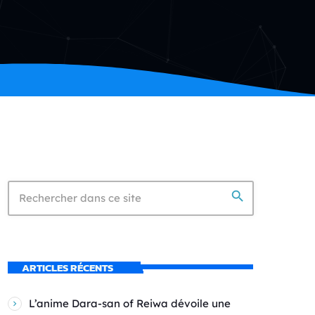
search
ARTICLES RÉCENTS
L’anime Dara-san of Reiwa dévoile une