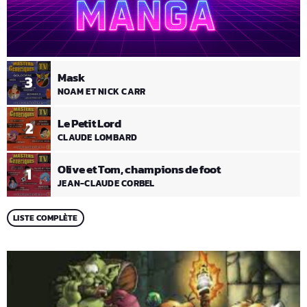
Mask
3
NOAM ET NICK CARR
Le Petit Lord
2
CLAUDE LOMBARD
Olive et Tom, champions de foot
1
JEAN-CLAUDE CORBEL
LISTE COMPLÈTE