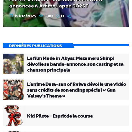
annoncée à Anime Japan 2025 ?
today
19/02/2025
5982
13
DERNIÈRES PUBLICATIONS
Le film Made in Abyss: Mezameru Shinpi
dévoile sa bande-annonce, son casting et sa
chanson principale
L’anime Dara-san of Reiwa dévoile une vidéo
sans crédits de son ending spécial « Gun
Valsey’s Theme »
Kid Pilote – Esprit de la course