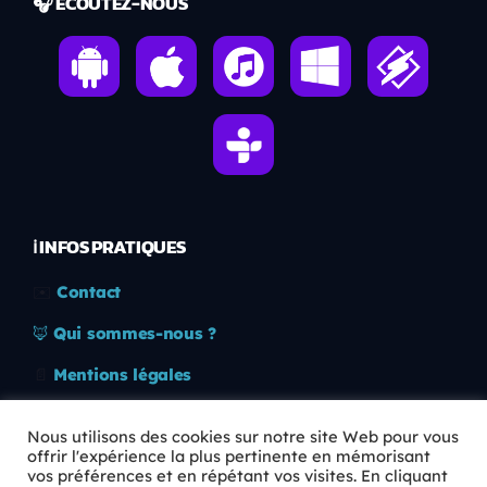
🎧 ÉCOUTEZ-NOUS
ℹ️ INFOS PRATIQUES
✉️
Contact
🦊
Qui sommes-nous ?
📄
Mentions légales
🔒
Confidentialité
Nous utilisons des cookies sur notre site Web pour vous
offrir l'expérience la plus pertinente en mémorisant
🛡️
RGPD
vos préférences et en répétant vos visites. En cliquant