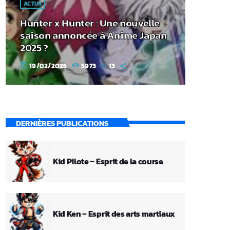
ACTUS
Hunter x Hunter : Une nouvelle
saison annoncée à Anime Japan
2025 ?
19/02/2025
5973
13
today
DERNIÈRES PUBLICATIONS
Kid Pilote – Esprit de la course
Kid Ken – Esprit des arts martiaux