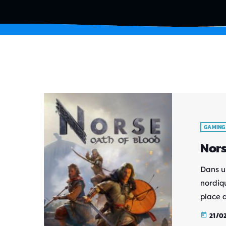
GAMING
Nors
Dans u
nordiq
place 
au tour
21/0
today
vengea