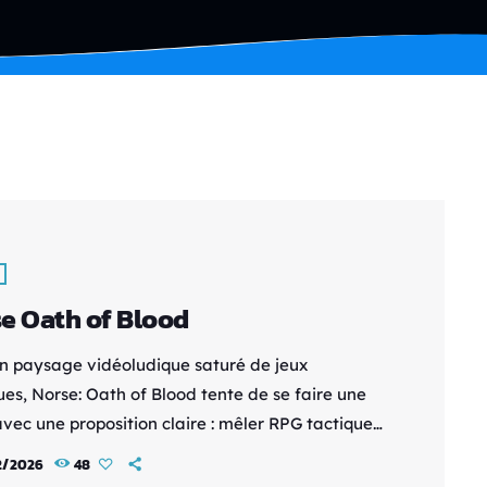
e Oath of Blood
n paysage vidéoludique saturé de jeux
ues, Norse: Oath of Blood tente de se faire une
avec une proposition claire : mêler RPG tactique
 par tour, gestion de village et récit de
2/2026
48
nce profondément ancré dans l’imaginaire