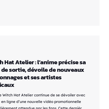
 Le jeu ne cherche pas à rivaliser avec les
usters spectaculaires, mais plutôt à séduire un
amateur de stratégie et de narration. Dès les
es minutes, le […]
h Hat Atelier : l’anime précise sa
 de sortie, dévoile de nouveaux
onnages et ses artistes
icaux
e Witch Hat Atelier continue de se dévoiler avec
e en ligne d’une nouvelle vidéo promotionnelle
ulièrement attendue par les fans. Cette dernière