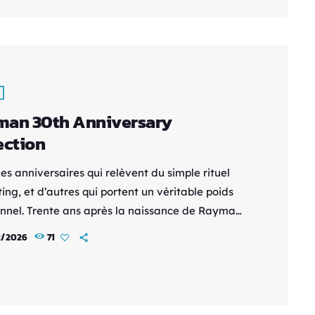
eprise. Shu Nishimoto est un visage bien connu au
Aniplex. En tant que directeur du pôle business
tional, il a joué un rôle clé dans le rayonnement
l […]
man 30th Anniversary
ection
des anniversaires qui relèvent du simple rituel
ng, et d’autres qui portent un véritable poids
nnel. Trente ans après la naissance de Rayman,
 choisit de célébrer l’un de ses personnages les
2/2026
71
mblématiques avec Rayman: 30th Anniversary
. Une sortie qui ne vise pas à réinventer la
e, mais à remettre en lumière un monument de
eforme 2D. L’intention est noble : offrir une