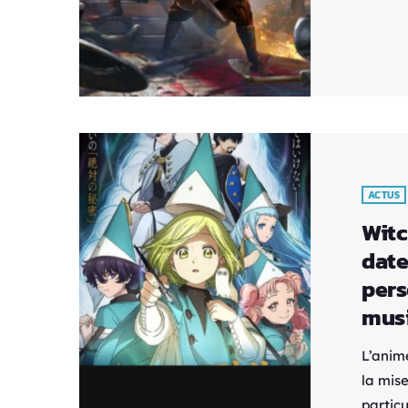
viking.
blockb
public 
premièr
ACTUS
Witc
date
pers
mus
L’anim
la mis
partic