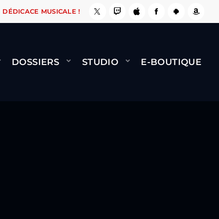
, ÇA LE FAIT !
NAMI
BERNARD MINET - FLY 
DÉDICACE MUSICALE !
DOSSIERS
STUDIO
E-BOUTIQUE