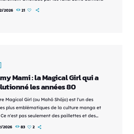
e une première diffusion fixée au 6 avril et
2/2026
21
 également six nouveaux membres du casting,
que les artistes en charge des chansons thème.
e du manga de fantasy à succès, la série
 les spectateurs dans un monde où la magie est
]
my Mami : la Magical Girl qui a
lutionné les années 80
e Magical Girl (ou Mahō Shōjo) est l'un des
s les plus emblématiques de la culture manga et
 Ce n'est pas seulement des paillettes et des
tes magiques c'est un genre qui a su évoluer
2/2026
83
2
n public. A l’occasion de la réédition en HD au