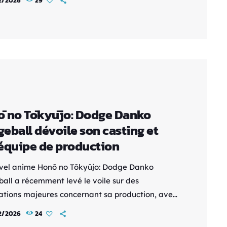
2/2026
29
ns d’ouverture et de fin, tout en confirmant une
re diffusion prévue le 28 mars. Basé sur une
mêlant fantasy et poésie, l’anime s’articule
 des Agents des Quatre Saisons, des êtres
 de maintenir l’équilibre […]
 no Tōkyūjo: Dodge Danko
eball dévoile son casting et
équipe de production
vel anime Honō no Tōkyūjo: Dodge Danko
all a récemment levé le voile sur des
ations majeures concernant sa production, avec
lation de son casting vocal ainsi que de son
2/2026
24
principal. Cette annonce marque une étape