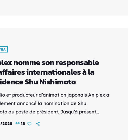
ante pour cette série centrée sur le dodgeball,
rt rarement mis à l’honneur dans l’animation
ise. Adapté d’un manga dynamique et
que, l’anime suivra les aventures de Danko, une
…]
TRA
lex nomme son responsable
affaires internationales à la
idence Shu Nishimoto
dio et producteur d’animation japonais Aniplex a
ellement annoncé la nomination de Shu
oto au poste de président. Jusqu’à présent
sable du développement des activités
2/2026
18
tionales, il succède à la direction précédente
n contexte de forte expansion mondiale de