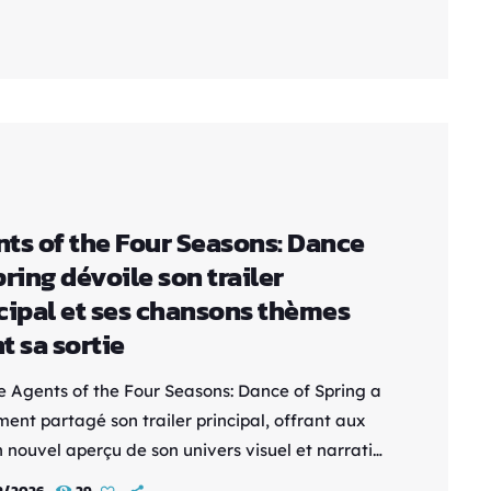
de nombreux animés liés au style, nous vous
ons de redécouvrir les Magical Girls
atiques à travers plusieurs articles.
//www.youtube.com/watch?v=wpGfRL7uO1I La
ts of the Four Seasons: Dance
pring dévoile son trailer
cipal et ses chansons thèmes
t sa sortie
e Agents of the Four Seasons: Dance of Spring a
ent partagé son trailer principal, offrant aux
 nouvel aperçu de son univers visuel et narratif.
nouvelle bande-annonce révèle également les