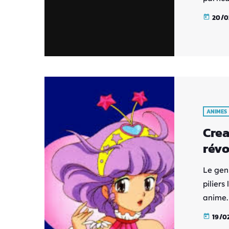
confirm
20/0
today
révèle
ainsi 
Adapté
plonge
à la […
ANIMES
Crea
révo
Le genr
pilier
anime.
baguet
19/0
today
avec so