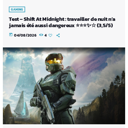
GAMING
Test – Shift At Midnight : travailler de nuit n’a
jamais été aussi dangereux ⭐⭐⭐✨☆ (3,5/5)
today
04/08/2026
4