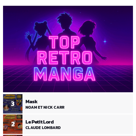
Mask
3
NOAM ET NICK CARR
Le Petit Lord
2
CLAUDE LOMBARD