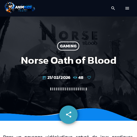
search
menu
GAMING
Norse Oath of Blood
21/02/2026
48
today
share
email
Dans un paysage vidéoludique saturé de jeux nordiques,