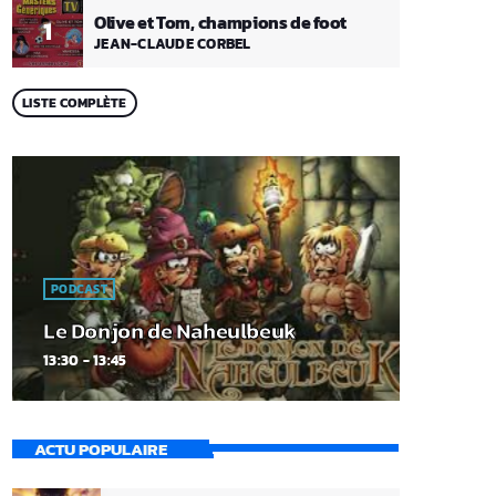
Olive et Tom, champions de foot
1
JEAN-CLAUDE CORBEL
LISTE COMPLÈTE
PODCAST
Le Donjon de Naheulbeuk
13:30 - 13:45
ACTU POPULAIRE