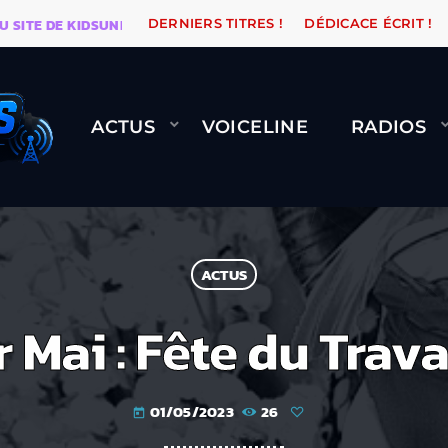
E DE KIDSUNE
WARÉTRO
ORANGE ROAD QUI PASSE, 
DERNIERS TITRES !
DÉDICACE ÉCRIT !
ACTUS
VOICELINE
RADIOS
ACTUS
r Mai : Fête du Travai
01/05/2023
26
today