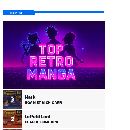
TOP 10
Mask
3
NOAM ET NICK CARR
Le Petit Lord
2
CLAUDE LOMBARD