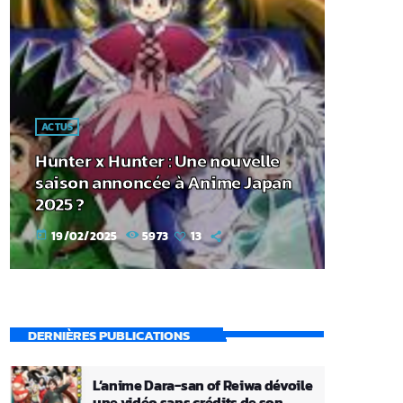
ACTUS
Hunter x Hunter : Une nouvelle
saison annoncée à Anime Japan
2025 ?
19/02/2025
5973
13
today
DERNIÈRES PUBLICATIONS
L’anime Dara-san of Reiwa dévoile
une vidéo sans crédits de son