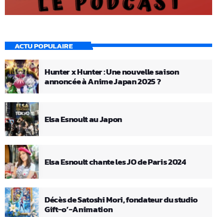
ACTU POPULAIRE
Hunter x Hunter : Une nouvelle saison
annoncée à Anime Japan 2025 ?
Elsa Esnoult au Japon
Elsa Esnoult chante les JO de Paris 2024
Décès de Satoshi Mori, fondateur du studio
Gift-o’-Animation