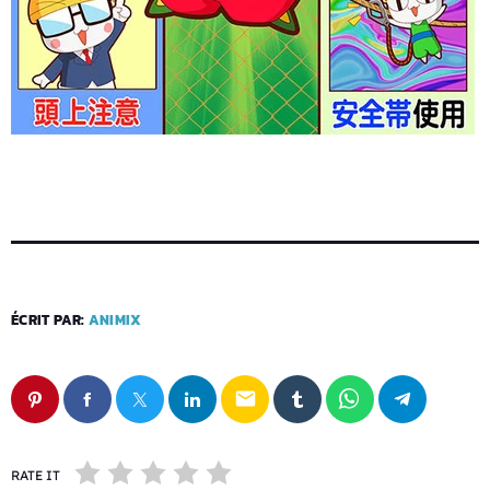
ÉCRIT PAR:
ANIMIX
email
RATE IT