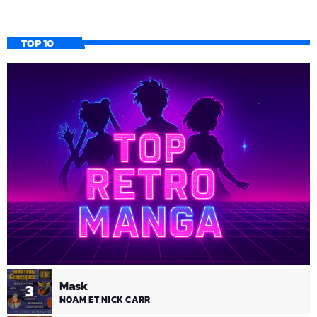
TOP 10
Mask
3
NOAM ET NICK CARR