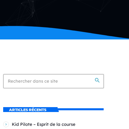
search
ARTICLES RÉCENTS
Kid Pilote – Esprit de la course