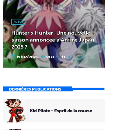
ACTUS
Hunter x Hunter : Une nouvelle
saison annoncée à Anime Japan
2025 ?
19/02/2025
5973
13
today
DERNIÈRES PUBLICATIONS
Kid Pilote – Esprit de la course