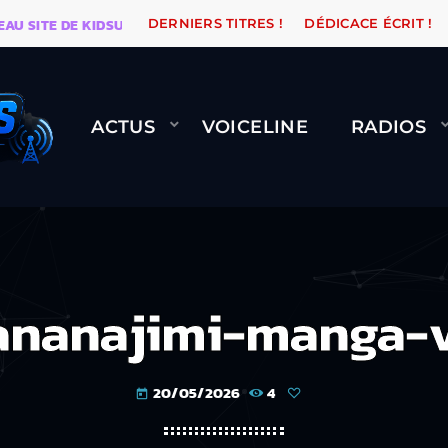
TE DE KIDSUNE
WARÉTRO
ORANGE ROAD QUI PASSE
DERNIERS TITRES !
DÉDICACE ÉCRIT !
ACTUS
VOICELINE
RADIOS
ananajimi-manga-v
20/05/2026
4
today