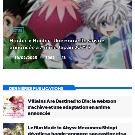
ACTUS
Hunter x Hunter : Une nouvelle saison
annoncée à Anime Japan 2025 ?
today
19/02/2025
5982
13
DERNIÈRES PUBLICATIONS
Villains Are Destined to Die : le webtoon
s’achève et une adaptation en anime
annoncée
Le film Made in Abyss: Mezameru Shinpi
dévoile sa bande-annonce, son casting et sa