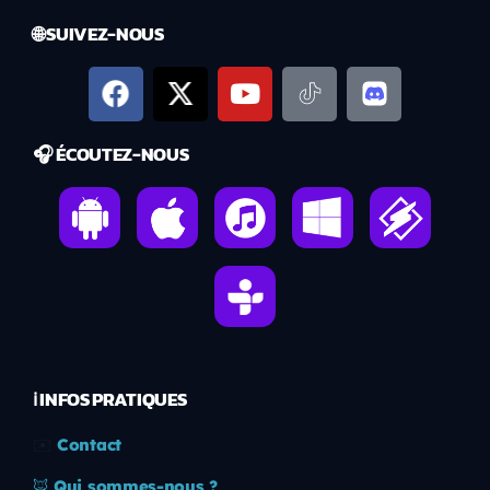
🌐 SUIVEZ-NOUS
🎧 ÉCOUTEZ-NOUS
ℹ️ INFOS PRATIQUES
✉️
Contact
🦊
Qui sommes-nous ?