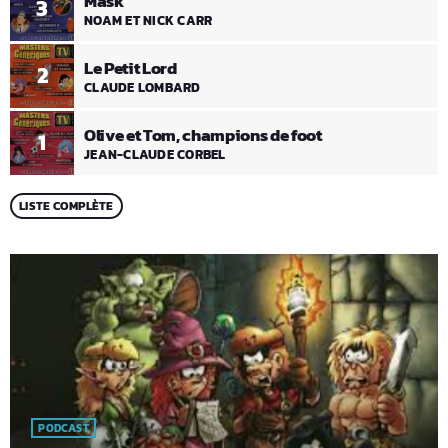
Mask
3
NOAM ET NICK CARR
Le Petit Lord
2
CLAUDE LOMBARD
Olive et Tom, champions de foot
1
JEAN-CLAUDE CORBEL
LISTE COMPLÈTE
PODCAST