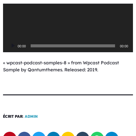
L
e
c
t
e
u
00:00
00:00
r
a
u
« wpcast-podcast-samples-8 » from Wpcast Podcast
d
Sample by Qantumthemes. Released: 2019.
i
o
ÉCRIT PAR:
ADMIN