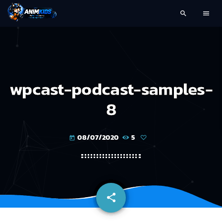
search
menu
wpcast-podcast-samples-
8
08/07/2020
5
today
share
email