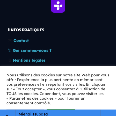
ℹ️ INFOS PRATIQUES
✉️
Contact
🦊
Qui sommes-nous ?
📄
Mentions légales
🔒
Confidentialité
Nous utilisons des cookies sur notre site Web pour vous
offrir l'expérience la plus pertinente en mémorisant
🛡️
RGPD
vos préférences et en répétant vos visites. En cliquant
sur « Tout accepter », vous consentez à l'utilisation de
Copyright © 2026 Animkids. Tous droits réservés.
TOUS les cookies. Cependant, vous pouvez visiter les
« Paramètres des cookies » pour fournir un
consentement contrôlé.
Paramètres Cookie
Tout accepter
Mienai Tsubasa