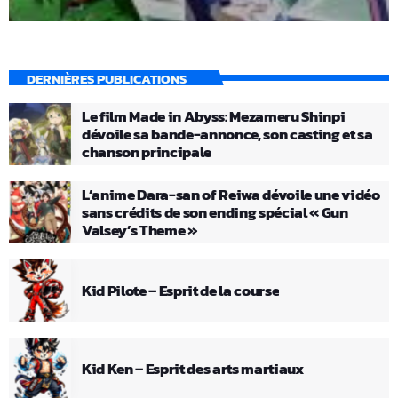
DERNIÈRES PUBLICATIONS
Le film Made in Abyss: Mezameru Shinpi
dévoile sa bande-annonce, son casting et sa
chanson principale
L’anime Dara-san of Reiwa dévoile une vidéo
sans crédits de son ending spécial « Gun
Valsey’s Theme »
Kid Pilote – Esprit de la course
Kid Ken – Esprit des arts martiaux