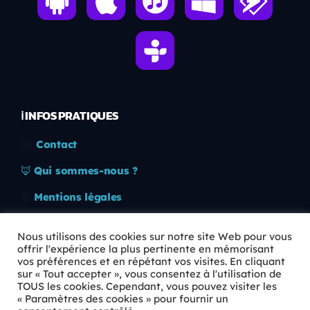
ℹ️ INFOS PRATIQUES
✉️
Contact
🦊
Qui sommes-nous ?
📄
Mentions légales
🔒
Confidentialité
Nous utilisons des cookies sur notre site Web pour vous
offrir l'expérience la plus pertinente en mémorisant
🛡️
RGPD
vos préférences et en répétant vos visites. En cliquant
sur « Tout accepter », vous consentez à l'utilisation de
Copyright © 2026 Animkids. Tous droits réservés.
TOUS les cookies. Cependant, vous pouvez visiter les
« Paramètres des cookies » pour fournir un