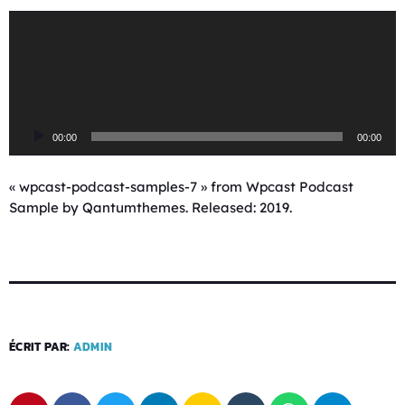
L
e
c
t
e
u
00:00
00:00
r
a
u
« wpcast-podcast-samples-7 » from Wpcast Podcast
d
Sample by Qantumthemes. Released: 2019.
i
o
ÉCRIT PAR:
ADMIN