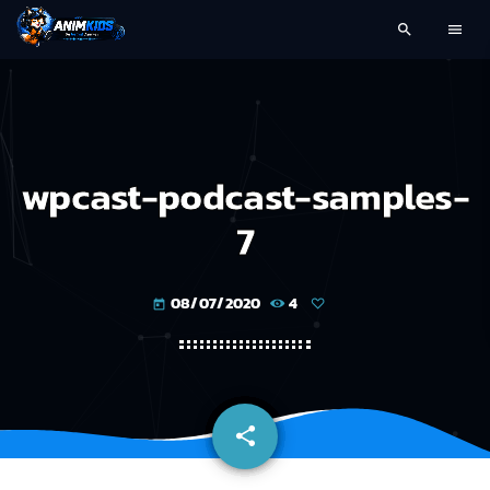
search
menu
wpcast-podcast-samples-
7
08/07/2020
4
today
share
email