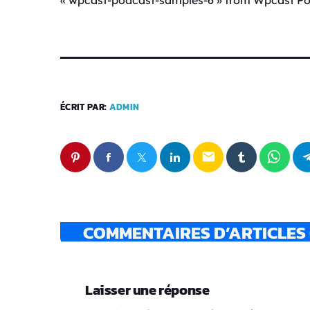
u
d
i
o
ÉCRIT PAR:
ADMIN
email
COMMENTAIRES D’ARTICLES 
Laisser une réponse