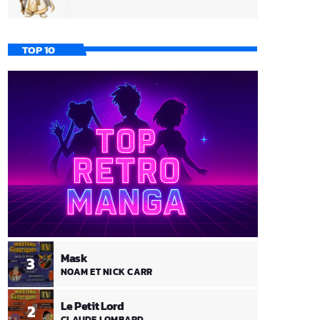
TOP 10
Mask
3
NOAM ET NICK CARR
Le Petit Lord
2
CLAUDE LOMBARD