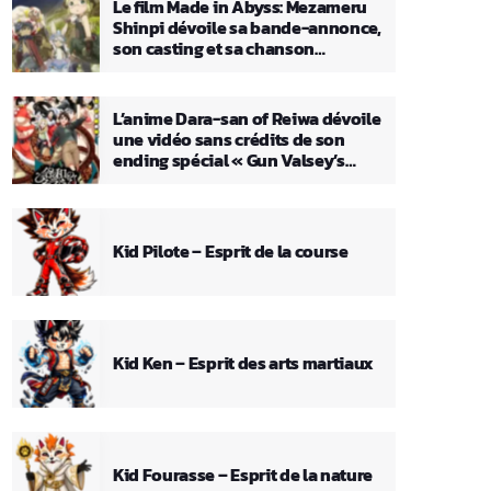
Le film Made in Abyss: Mezameru
Shinpi dévoile sa bande-annonce,
son casting et sa chanson
principale
L’anime Dara-san of Reiwa dévoile
une vidéo sans crédits de son
ending spécial « Gun Valsey’s
Theme »
Kid Pilote – Esprit de la course
Kid Ken – Esprit des arts martiaux
Kid Fourasse – Esprit de la nature