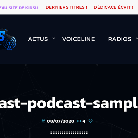
ITE DE KIDSUNE
WARÉTRO
ORANGE ROAD QUI PASS
DERNIERS TITRES !
DÉDICACE ÉCRIT !
ACTUS
VOICELINE
RADIOS
ast-podcast-sampl
08/07/2020
4
today