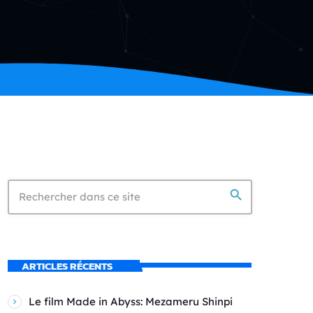
search
ARTICLES RÉCENTS
Le film Made in Abyss: Mezameru Shinpi