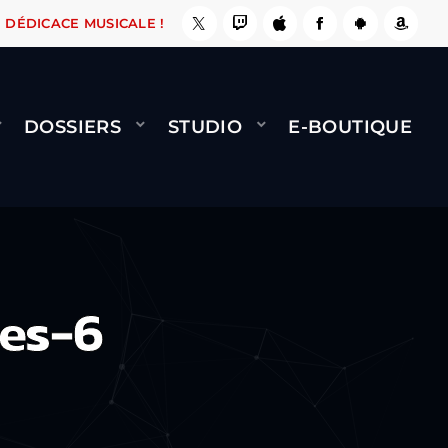
E, ÇA LE FAIT !
NAMI
BERNARD MINET - FLY
DÉDICACE MUSICALE !
DOSSIERS
STUDIO
E-BOUTIQUE
es-6