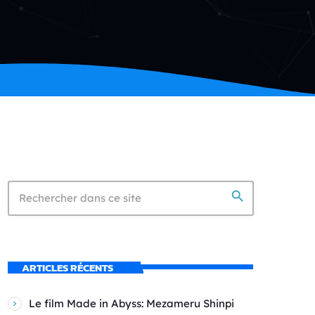
search
ARTICLES RÉCENTS
Le film Made in Abyss: Mezameru Shinpi