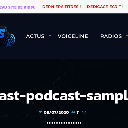
ITE DE KIDSUNE
WARÉTRO
ORANGE ROAD QUI PASS
DERNIERS TITRES !
DÉDICACE ÉCRIT !
ACTUS
VOICELINE
RADIOS
ast-podcast-sampl
08/07/2020
7
today