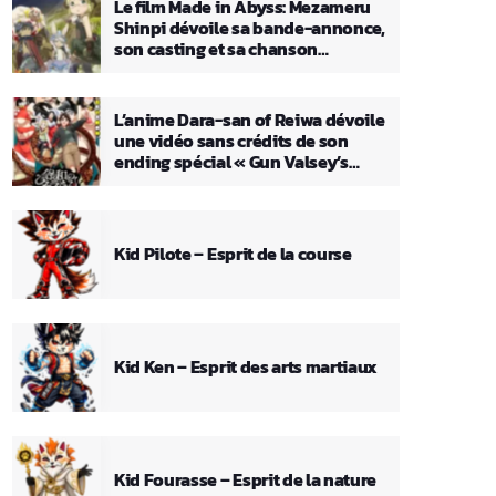
Le film Made in Abyss: Mezameru
Shinpi dévoile sa bande-annonce,
son casting et sa chanson
principale
L’anime Dara-san of Reiwa dévoile
une vidéo sans crédits de son
ending spécial « Gun Valsey’s
Theme »
Kid Pilote – Esprit de la course
Kid Ken – Esprit des arts martiaux
Kid Fourasse – Esprit de la nature