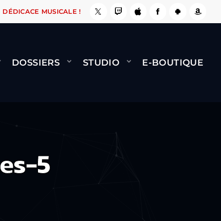
E, ÇA LE FAIT !
NAMI
BERNARD MINET - FLY
DÉDICACE MUSICALE !
DOSSIERS
STUDIO
E-BOUTIQUE
es-5