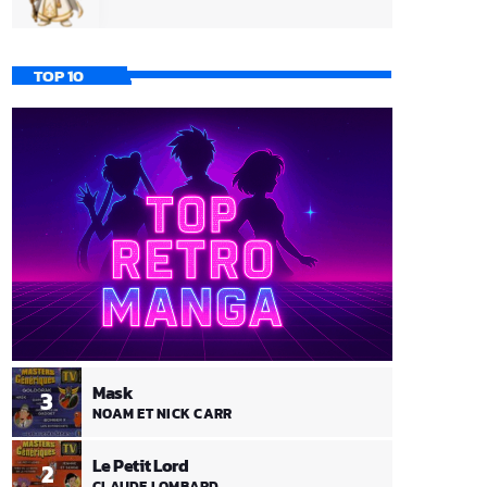
TOP 10
Mask
3
NOAM ET NICK CARR
Le Petit Lord
2
CLAUDE LOMBARD