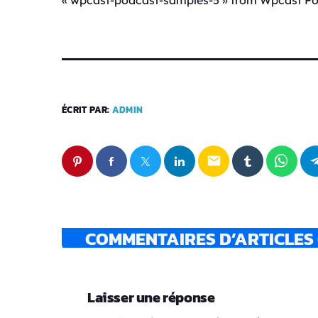
u
d
i
o
ÉCRIT PAR:
ADMIN
email
COMMENTAIRES D’ARTICLES 
Laisser une réponse