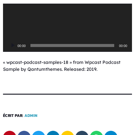
L
e
c
t
e
u
00:00
00:00
r
a
u
« wpcast-podcast-samples-18 » from Wpcast Podcast
d
Sample by Qantumthemes. Released: 2019.
i
o
ÉCRIT PAR:
ADMIN