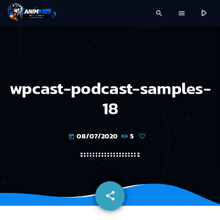
play_arrow
search
menu
wpcast-podcast-samples-
18
08/07/2020
5
today
share
email