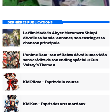
DERNIÈRES PUBLICATIONS
Le film Made in Abyss: Mezameru Shinpi
dévoile sa bande-annonce, son casting et sa
chanson principale
L’anime Dara-san of Reiwa dévoile une vidéo
sans crédits de son ending spécial « Gun
Valsey’s Theme »
Kid Pilote – Esprit de la course
Kid Ken – Esprit des arts martiaux