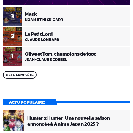
Mask
3
NOAM ET NICK CARR
Le Petit Lord
2
CLAUDE LOMBARD
Olive et Tom, champions de foot
1
JEAN-CLAUDE CORBEL
LISTE COMPLÈTE
ACTU POPULAIRE
Hunter x Hunter : Une nouvelle saison
annoncée à Anime Japan 2025 ?