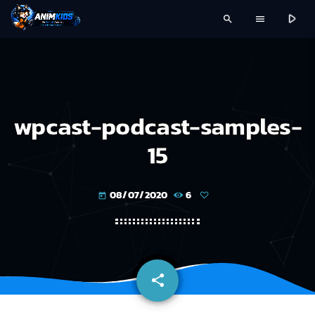
play_arrow
search
menu
wpcast-podcast-samples-
15
08/07/2020
6
today
share
email