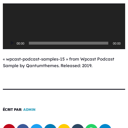
L
e
c
t
e
u
00:00
00:00
r
a
u
« wpcast-podcast-samples-15 » from Wpcast Podcast
d
Sample by Qantumthemes. Released: 2019.
i
o
ÉCRIT PAR:
ADMIN