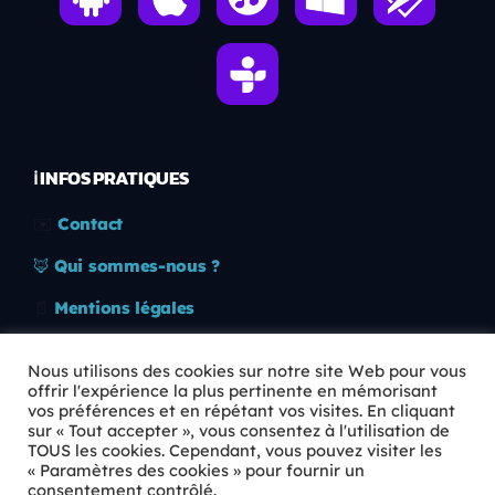
ℹ️ INFOS PRATIQUES
✉️
Contact
🦊
Qui sommes-nous ?
📄
Mentions légales
🔒
Confidentialité
Nous utilisons des cookies sur notre site Web pour vous
offrir l'expérience la plus pertinente en mémorisant
🛡️
RGPD
vos préférences et en répétant vos visites. En cliquant
sur « Tout accepter », vous consentez à l'utilisation de
Copyright © 2026 Animkids. Tous droits réservés.
TOUS les cookies. Cependant, vous pouvez visiter les
« Paramètres des cookies » pour fournir un
consentement contrôlé.