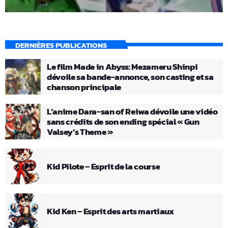
DERNIÈRES PUBLICATIONS
Le film Made in Abyss: Mezameru Shinpi
dévoile sa bande-annonce, son casting et sa
chanson principale
L’anime Dara-san of Reiwa dévoile une vidéo
sans crédits de son ending spécial « Gun
Valsey’s Theme »
Kid Pilote – Esprit de la course
Kid Ken – Esprit des arts martiaux