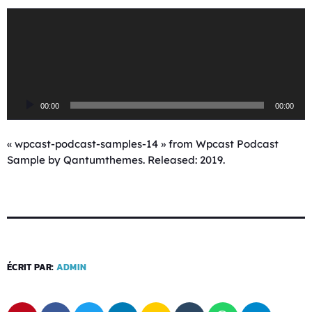
L
e
c
t
e
u
00:00
00:00
r
a
u
« wpcast-podcast-samples-14 » from Wpcast Podcast
d
Sample by Qantumthemes. Released: 2019.
i
o
ÉCRIT PAR:
ADMIN