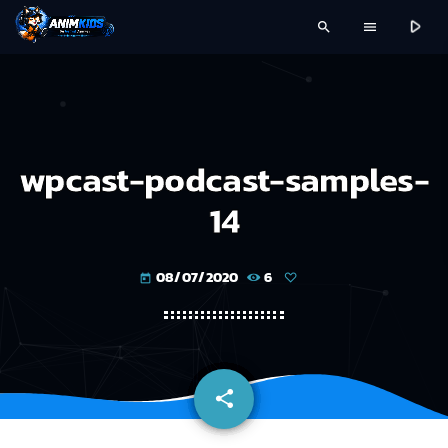
play_arrow
search
menu
wpcast-podcast-samples-
14
08/07/2020
6
today
share
email