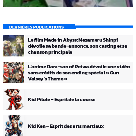
DERNIÈRES PUBLICATIONS
Le film Made in Abyss: Mezameru Shinpi
dévoile sa bande-annonce, son casting et sa
chanson principale
L’anime Dara-san of Reiwa dévoile une vidéo
sans crédits de son ending spécial « Gun
Valsey’s Theme »
Kid Pilote – Esprit de la course
Kid Ken – Esprit des arts martiaux