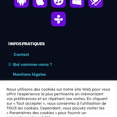
ℹ️ INFOS PRATIQUES
✉️
Contact
🦊
Qui sommes-nous ?
📄
Mentions légales
🔒
Confidentialité
Nous utilisons des cookies sur notre site Web pour vous
offrir l'expérience la plus pertinente en mémorisant
🛡️
RGPD
vos préférences et en répétant vos visites. En cliquant
sur « Tout accepter », vous consentez à l'utilisation de
Copyright © 2026 Animkids. Tous droits réservés.
TOUS les cookies. Cependant, vous pouvez visiter les
« Paramètres des cookies » pour fournir un