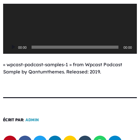
L
e
c
t
e
u
00:00
00:00
r
a
u
« wpcast-podcast-samples-1 » from Wpcast Podcast
d
Sample by Qantumthemes. Released: 2019.
i
o
ÉCRIT PAR:
ADMIN