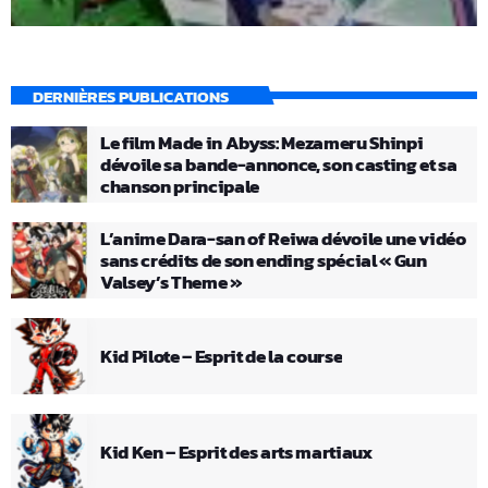
DERNIÈRES PUBLICATIONS
Le film Made in Abyss: Mezameru Shinpi
dévoile sa bande-annonce, son casting et sa
chanson principale
L’anime Dara-san of Reiwa dévoile une vidéo
sans crédits de son ending spécial « Gun
Valsey’s Theme »
Kid Pilote – Esprit de la course
Kid Ken – Esprit des arts martiaux