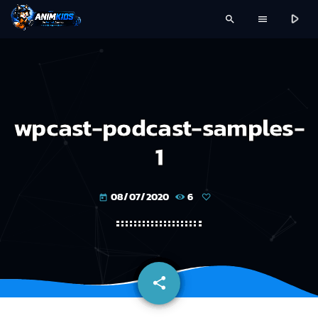
play_arrow
search
menu
wpcast-podcast-samples-
1
08/07/2020
6
today
share
email