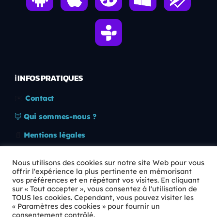
ℹ️ INFOS PRATIQUES
✉️
Contact
🦊
Qui sommes-nous ?
📄
Mentions légales
🔒
Confidentialité
Nous utilisons des cookies sur notre site Web pour vous
offrir l'expérience la plus pertinente en mémorisant
🛡️
RGPD
vos préférences et en répétant vos visites. En cliquant
sur « Tout accepter », vous consentez à l'utilisation de
Copyright © 2026 Animkids. Tous droits réservés.
TOUS les cookies. Cependant, vous pouvez visiter les
« Paramètres des cookies » pour fournir un
consentement contrôlé.