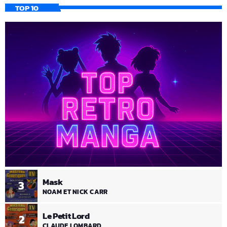
TOP 10
Mask
3
NOAM ET NICK CARR
Le Petit Lord
2
CLAUDE LOMBARD