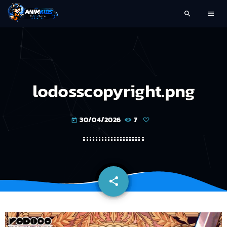
search
menu
lodosscopyright.png
30/04/2026
7
today
share
email