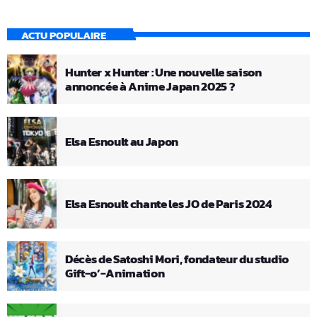
ACTU POPULAIRE
Hunter x Hunter : Une nouvelle saison
annoncée à Anime Japan 2025 ?
Elsa Esnoult au Japon
Elsa Esnoult chante les JO de Paris 2024
Décès de Satoshi Mori, fondateur du studio
Gift-o’-Animation