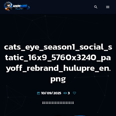
search
menu
cats_eye_season1_social_s
tatic_16x9_5760x3240_pa
yoff_rebrand_hulupre_en.
png
10/09/2025
3
today