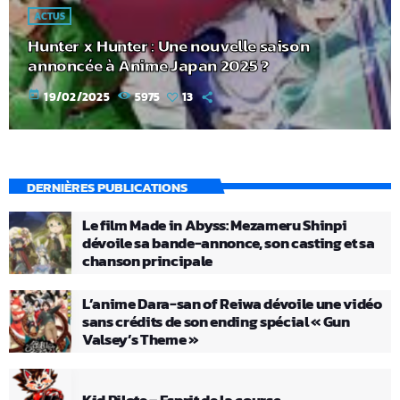
ACTUS
Hunter x Hunter : Une nouvelle saison
annoncée à Anime Japan 2025 ?
today
19/02/2025
5975
13
DERNIÈRES PUBLICATIONS
Le film Made in Abyss: Mezameru Shinpi
dévoile sa bande-annonce, son casting et sa
chanson principale
L’anime Dara-san of Reiwa dévoile une vidéo
sans crédits de son ending spécial « Gun
Valsey’s Theme »