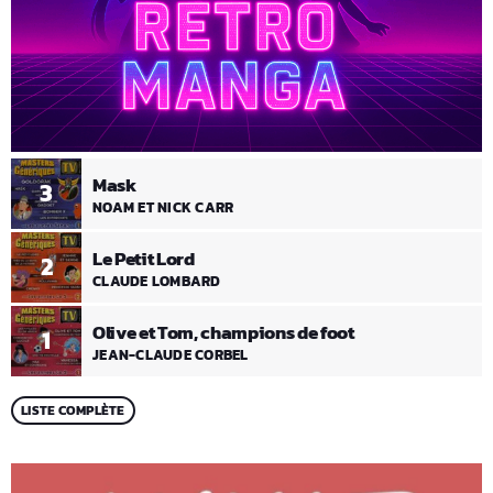
Mask
3
NOAM ET NICK CARR
Le Petit Lord
2
CLAUDE LOMBARD
Olive et Tom, champions de foot
1
JEAN-CLAUDE CORBEL
LISTE COMPLÈTE