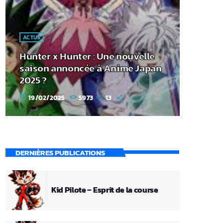
ACTUS
Hunter x Hunter : Une nouvelle
saison annoncée à Anime Japan
2025 ?
19/02/2025
5973
13
today
DERNIÈRES PUBLICATIONS
Kid Pilote – Esprit de la course