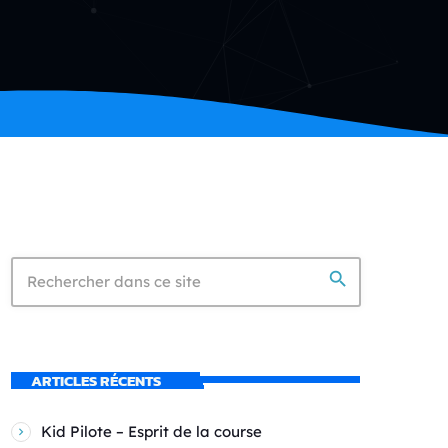
search
ARTICLES RÉCENTS
Kid Pilote – Esprit de la course