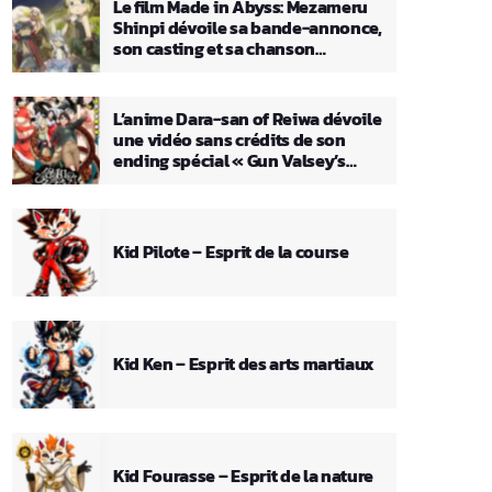
Le film Made in Abyss: Mezameru
Shinpi dévoile sa bande-annonce,
son casting et sa chanson
principale
L’anime Dara-san of Reiwa dévoile
une vidéo sans crédits de son
ending spécial « Gun Valsey’s
Theme »
Kid Pilote – Esprit de la course
Kid Ken – Esprit des arts martiaux
Kid Fourasse – Esprit de la nature