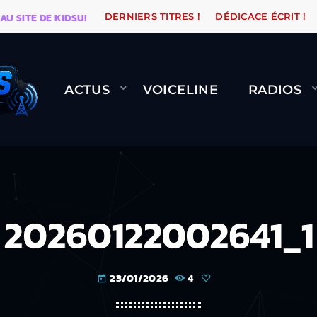
E DE KIDSUNE
WARÉTRO
ORANGE ROAD QUI PASSE, 
DERNIERS TITRES !
DÉDICACE ÉCRIT !
ACTUS
VOICELINE
RADIOS
20260122002641_1
23/01/2026
4
today