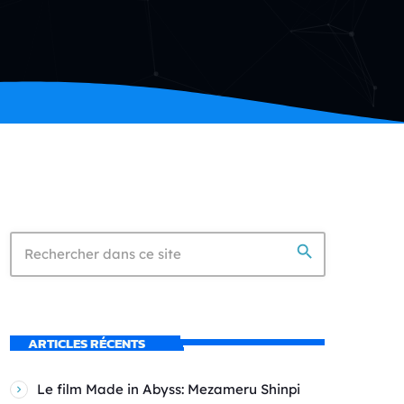
search
ARTICLES RÉCENTS
Le film Made in Abyss: Mezameru Shinpi