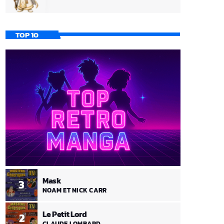
TOP 10
Mask
3
NOAM ET NICK CARR
Le Petit Lord
2
CLAUDE LOMBARD