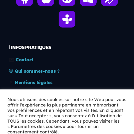
ℹ️ INFOS PRATIQUES
✉️
Contact
🦊
Qui sommes-nous ?
📄
Mentions légales
🔒
Confidentialité
Nous utilisons des cookies sur notre site Web pour vous
offrir l'expérience la plus pertinente en mémorisant
🛡️
RGPD
vos préférences et en répétant vos visites. En cliquant
sur « Tout accepter », vous consentez à l'utilisation de
Copyright © 2026 Animkids. Tous droits réservés.
TOUS les cookies. Cependant, vous pouvez visiter les
« Paramètres des cookies » pour fournir un
consentement contrôlé.