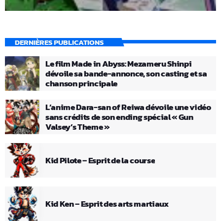
DERNIÈRES PUBLICATIONS
Le film Made in Abyss: Mezameru Shinpi
dévoile sa bande-annonce, son casting et sa
chanson principale
L’anime Dara-san of Reiwa dévoile une vidéo
sans crédits de son ending spécial « Gun
Valsey’s Theme »
Kid Pilote – Esprit de la course
Kid Ken – Esprit des arts martiaux