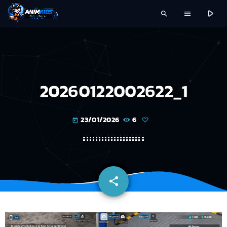
play_arrow
search
menu
20260122002622_1
23/01/2026
6
today
share
email