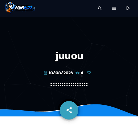
play_arrow
search
menu
juuou
10/08/2023
4
today
share
email