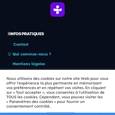
ℹ️ INFOS PRATIQUES
✉️
Contact
🦊
Qui sommes-nous ?
📄
Mentions légales
🔒
Confidentialité
Nous utilisons des cookies sur notre site Web pour vous
offrir l'expérience la plus pertinente en mémorisant
🛡️
RGPD
vos préférences et en répétant vos visites. En cliquant
sur « Tout accepter », vous consentez à l'utilisation de
Copyright © 2026 Animkids. Tous droits réservés.
TOUS les cookies. Cependant, vous pouvez visiter les
« Paramètres des cookies » pour fournir un
consentement contrôlé.