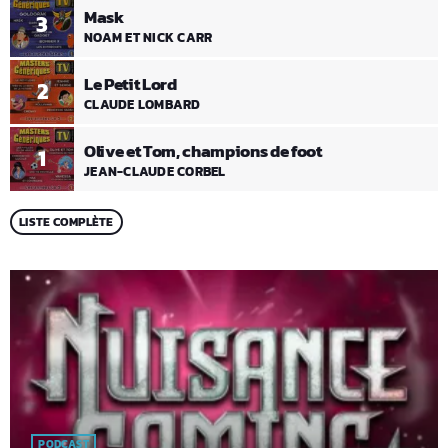
Mask
3
NOAM ET NICK CARR
Le Petit Lord
2
CLAUDE LOMBARD
Olive et Tom, champions de foot
1
JEAN-CLAUDE CORBEL
LISTE COMPLÈTE
PODCAST