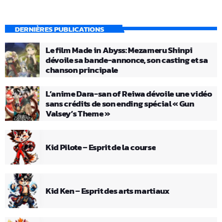
DERNIÈRES PUBLICATIONS
Le film Made in Abyss: Mezameru Shinpi
dévoile sa bande-annonce, son casting et sa
chanson principale
L’anime Dara-san of Reiwa dévoile une vidéo
sans crédits de son ending spécial « Gun
Valsey’s Theme »
Kid Pilote – Esprit de la course
Kid Ken – Esprit des arts martiaux