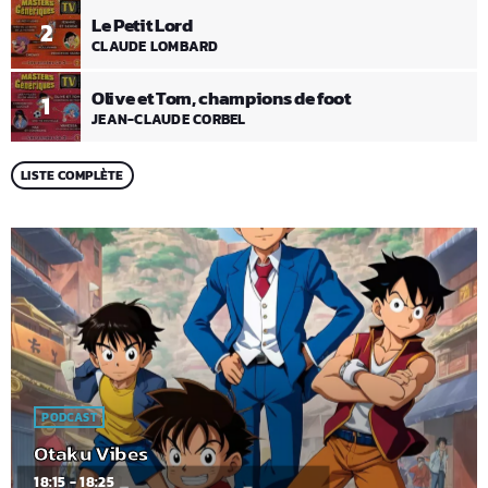
Le Petit Lord
2
CLAUDE LOMBARD
Olive et Tom, champions de foot
1
JEAN-CLAUDE CORBEL
LISTE COMPLÈTE
PODCAST
Otaku Vibes
18:15 - 18:25