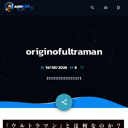
play_arrow
search
menu
originofultraman
14/05/2026
6
today
share
email