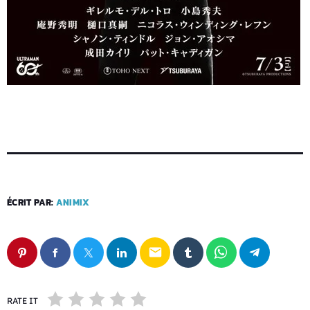
ÉCRIT PAR:
ANIMIX
email
RATE IT