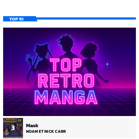
TOP 10
Mask
3
NOAM ET NICK CARR