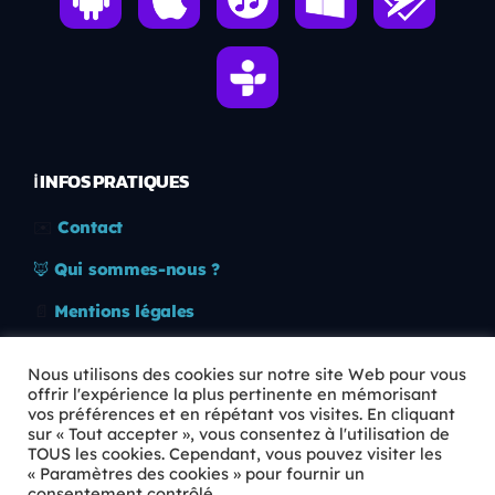
ℹ️ INFOS PRATIQUES
✉️
Contact
🦊
Qui sommes-nous ?
📄
Mentions légales
🔒
Confidentialité
Nous utilisons des cookies sur notre site Web pour vous
offrir l'expérience la plus pertinente en mémorisant
🛡️
RGPD
vos préférences et en répétant vos visites. En cliquant
sur « Tout accepter », vous consentez à l'utilisation de
Copyright © 2026 Animkids. Tous droits réservés.
TOUS les cookies. Cependant, vous pouvez visiter les
« Paramètres des cookies » pour fournir un
consentement contrôlé.