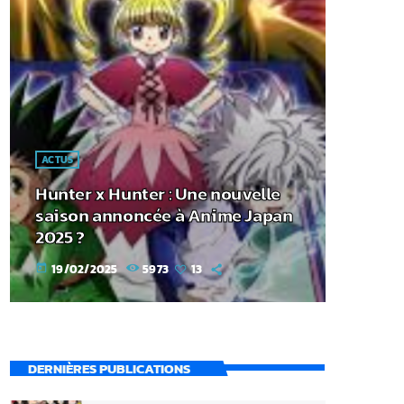
ACTUS
Hunter x Hunter : Une nouvelle
saison annoncée à Anime Japan
2025 ?
19/02/2025
5973
13
today
DERNIÈRES PUBLICATIONS