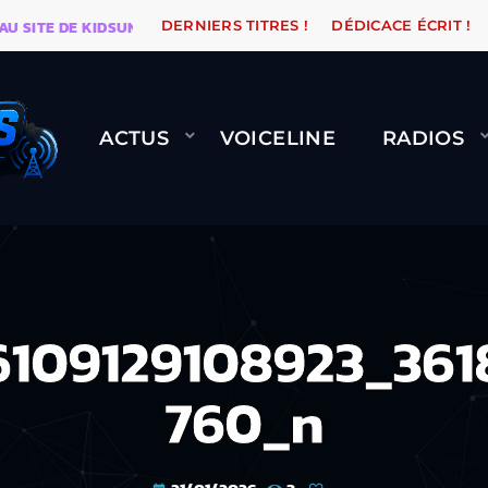
TE DE KIDSUNE
WARÉTRO
ORANGE ROAD QUI PASSE
DERNIERS TITRES !
DÉDICACE ÉCRIT !
ACTUS
VOICELINE
RADIOS
6109129108923_361
760_n