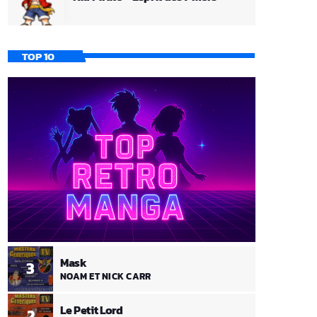
TOP 10
Mask
3
NOAM ET NICK CARR
Le Petit Lord
2