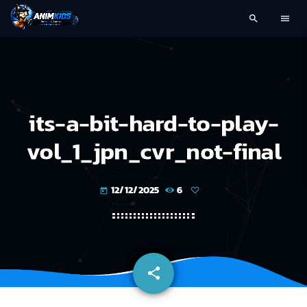
search
menu
its-a-bit-hard-to-play-
vol_1_jpn_cvr_not-final
12/12/2025
6
today
share
email