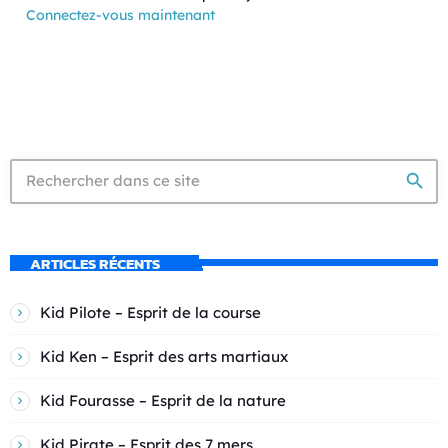
Connectez-vous maintenant
search
ARTICLES RÉCENTS
Kid Pilote – Esprit de la course
Kid Ken – Esprit des arts martiaux
Kid Fourasse – Esprit de la nature
Kid Pirate – Esprit des 7 mers