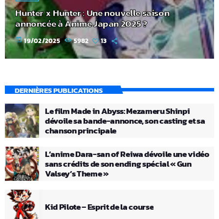
Hunter x Hunter : Une nouvelle saison
annoncée à Anime Japan 2025 ?
today
19/02/2025
5982
13
DERNIÈRES PUBLICATIONS
Le film Made in Abyss: Mezameru Shinpi
dévoile sa bande-annonce, son casting et sa
chanson principale
L’anime Dara-san of Reiwa dévoile une vidéo
sans crédits de son ending spécial « Gun
Valsey’s Theme »
Kid Pilote – Esprit de la course