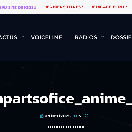
ITE DE KIDSUNE
WARÉTRO
ORANGE ROAD QUI PASSE
DERNIERS TITRES !
DÉDICACE ÉCRIT !
ACTUS
VOICELINE
RADIOS
DOSSIE
partsofice_anime
29/09/2025
5
today