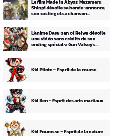
Le film Made in Abyss: Mezameru
Shinpi dévoile sa bande-annonce,
son casting et sa chanson
principale
L’anime Dara-san of Reiwa dévoile
une vidéo sans crédits de son
ending spécial « Gun Valsey’s
Theme »
Kid Pilote – Esprit de la course
Kid Ken – Esprit des arts martiaux
Kid Fourasse – Esprit de la nature