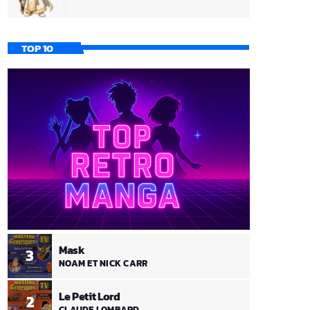
TOP 10
Mask
3
NOAM ET NICK CARR
Le Petit Lord
2
CLAUDE LOMBARD