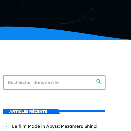
search
ARTICLES RÉCENTS
Le film Made in Abyss: Mezameru Shinpi