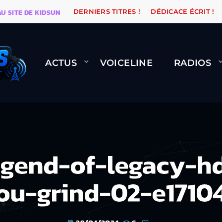
E DE KIDSUNE
WARÉTRO
ORANGE ROAD QUI PASSE, 
DERNIERS TITRES !
DÉDICACE ÉCRIT !
ACTUS
VOICELINE
RADIOS
egend-of-legacy-h
u-grind-02-e1710