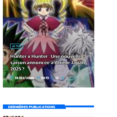
ACTUS
Hunter x Hunter : Une nouvelle
saison annoncée à Anime Japan
2025 ?
19/02/2025
5973
13
today
DERNIÈRES PUBLICATIONS