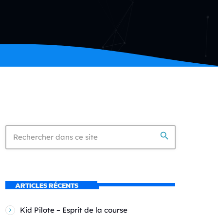
search
ARTICLES RÉCENTS
Kid Pilote – Esprit de la course