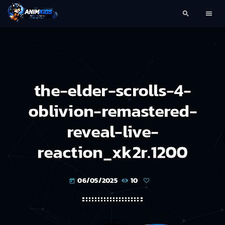
search
menu
the-elder-scrolls-4-
oblivion-remastered-
reveal-live-
reaction_xk2r.1200
06/05/2025
10
today