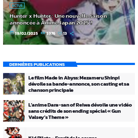
ACTUS
Hunter x Hunter : Une nouvelle saison
annoncée à Anime Japan 2025 ?
today
19/02/2025
5976
13
DERNIÈRES PUBLICATIONS
Le film Made in Abyss: Mezameru Shinpi
dévoile sa bande-annonce, son casting et sa
chanson principale
L’anime Dara-san of Reiwa dévoile une vidéo
sans crédits de son ending spécial « Gun
Valsey’s Theme »
Kid Pilote – Esprit de la course