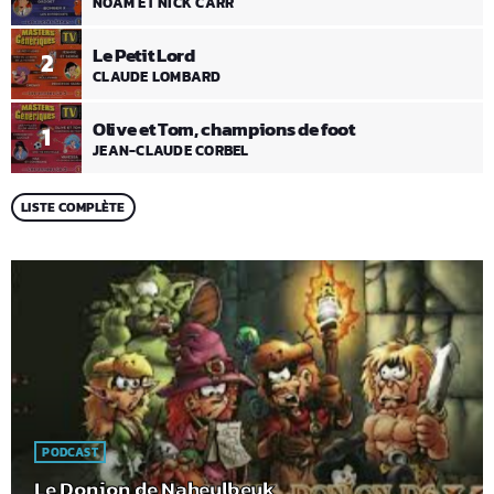
NOAM ET NICK CARR
Le Petit Lord
2
CLAUDE LOMBARD
Olive et Tom, champions de foot
1
JEAN-CLAUDE CORBEL
LISTE COMPLÈTE
PODCAST
Le Donjon de Naheulbeuk