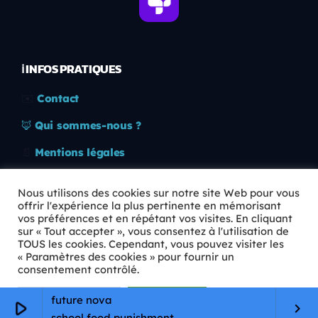
ℹ️ INFOS PRATIQUES
✉️
Contact
🦊
Qui sommes-nous ?
📄
Mentions légales
🔒
Confidentialité
Nous utilisons des cookies sur notre site Web pour vous
offrir l'expérience la plus pertinente en mémorisant
🛡️
RGPD
vos préférences et en répétant vos visites. En cliquant
sur « Tout accepter », vous consentez à l'utilisation de
Copyright © 2026 Animkids. Tous droits réservés.
TOUS les cookies. Cependant, vous pouvez visiter les
« Paramètres des cookies » pour fournir un
consentement contrôlé.
Paramètres Cookie
Tout accepter
future nova
play_arrow
keyboard_arrow_right
school food punishment