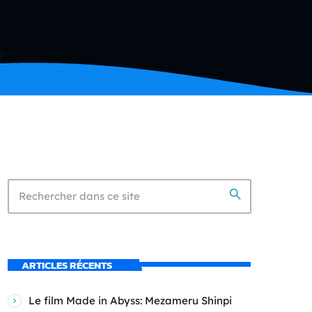
search
ARTICLES RÉCENTS
Le film Made in Abyss: Mezameru Shinpi