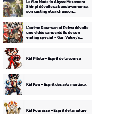
Le film Made in Abyss: Mezameru
Shinpi dévoile sa bande-annonce,
son casting et sa chanson
principale
L’anime Dara-san of Reiwa dévoile
une vidéo sans crédits de son
ending spécial « Gun Valsey’s
Theme »
Kid Pilote – Esprit de la course
Kid Ken – Esprit des arts martiaux
Kid Fourasse – Esprit de la nature