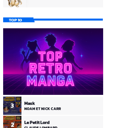
TOP 10
Mask
3
NOAM ET NICK CARR
Le Petit Lord
2
CLAUDE LOMBARD