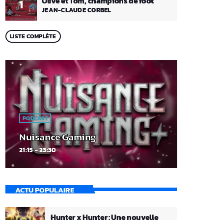
Olive et Tom, champions de foot
1
JEAN-CLAUDE CORBEL
LISTE COMPLÈTE
PODCAST
Nuisance Gaming
21:15 - 23:30
ACTU POPULAIRE
Hunter x Hunter : Une nouvelle