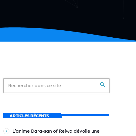
search
ARTICLES RÉCENTS
L’anime Dara-san of Reiwa dévoile une