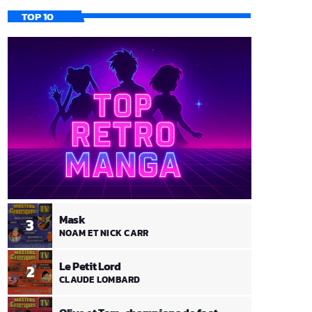
TOP 10
Mask
3
NOAM ET NICK CARR
Le Petit Lord
2
CLAUDE LOMBARD