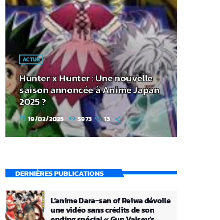
ACTUS
Hunter x Hunter : Une nouvelle
saison annoncée à Anime Japan
2025 ?
19/02/2025
5973
13
today
DERNIÈRES PUBLICATIONS
L’anime Dara-san of Reiwa dévoile
une vidéo sans crédits de son
ending spécial « Gun Valsey’s