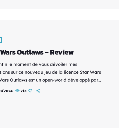
res vont l'inciter à voir les choses sous un […]
 Wars Outlaws – Review
enfin le moment de vous dévoiler mes
sions sur ce nouveau jeu de la licence Star Wars
 Wars Outlaws est un open-world développé par
e Entertainment et édité par le géant Ubisoft
8/2024
213
liste du genre. En tant que grand fan de la
, c'est un événement spécial et je voudrais tout
d remercier Ubi pour sa confiance renouvelé. Il
mps désormais de mettre le blaster dans […]