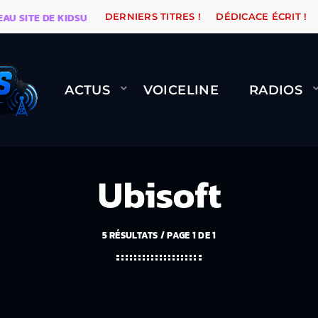
E DE KIDSUNE
WARÉTRO
ORANGE ROAD QUI PASSE, 
DERNIERS TITRES !
DÉDICACE ÉCRIT !
ACTUS
VOICELINE
RADIOS
Ubisoft
5 RÉSULTATS / PAGE 1 DE 1