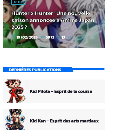
ACTUS
Hunter x Hunter : Une nouvelle
saison annoncée à Anime Japan
2025 ?
19/02/2025
5973
13
today
DERNIÈRES PUBLICATIONS
Kid Pilote – Esprit de la course
Kid Ken – Esprit des arts martiaux