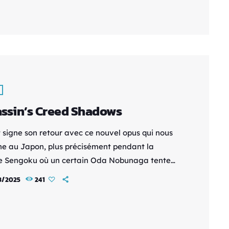
. Une sortie qui ne vise pas à réinventer la
e, mais à remettre en lumière un monument de
eforme 2D. L’intention est noble : offrir une
ective […]
ssin’s Creed Shadows
t signe son retour avec ce nouvel opus qui nous
 au Japon, plus précisément pendant la
e Sengoku où un certain Oda Nobunaga tente
ier le pays sous une seule et même bannière.
3/2025
241
une jeune Kunoichi du clan d'Iga, se trouve
à un complot qui la dirige droit vers une quête
geance. Cependant, les circonstances et les