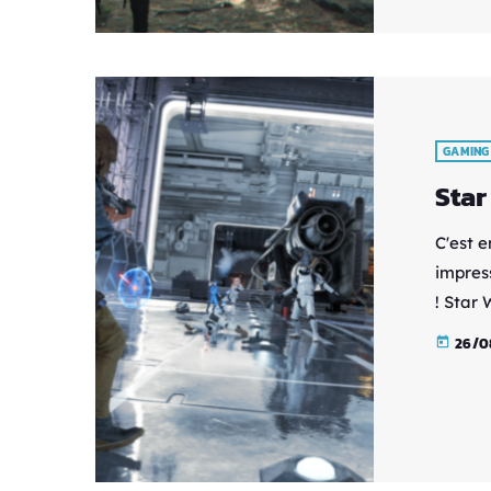
rencont
GAMING
Star
C'est 
impres
! Star
Massiv
26/0
today
spécia
licence
d'abor
est te