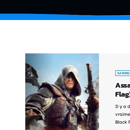
GAMING
Assa
Flag
Il y a 
vraime
Black 
catégor