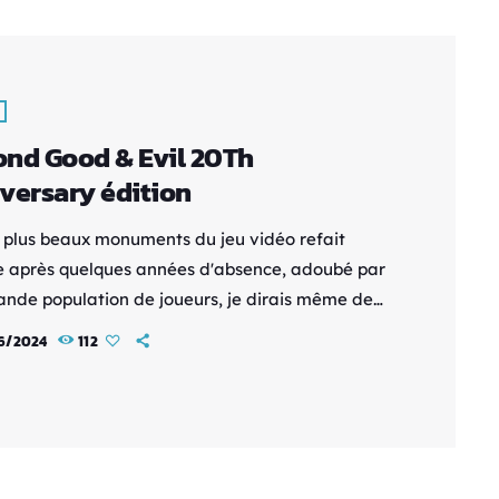
nd Good & Evil 20Th
versary édition
 plus beaux monuments du jeu vidéo refait
e après quelques années d'absence, adoubé par
ande population de joueurs, je dirais même de
dinosaures comme moi, Jade revient dans une
6/2024
112
 anniversaire pour les 20 ans de la licence.
t donne un peu d'espoir et quelques ajouts
 en attendant la venue du deuxième opus
u depuis des siècles par la communauté. Un
check-up ? Même […]