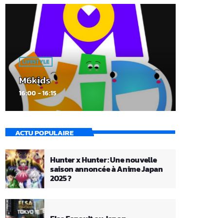
LIFESTYLE
M6kids
16:00 - 16:15
ACTU POPULAIRE
Hunter x Hunter : Une nouvelle
saison annoncée à Anime Japan
2025 ?