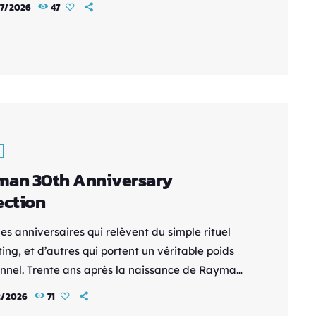
7/2026
47
éré comme l'un des épisodes les plus appréciés
franchise grâce à son héros charismatique, son
s de pirates et ses combats navals devenus une
ble référence. Avec Assassin's Creed Black Flag
ed, Ubisoft ne […]
man 30th Anniversary
ection
des anniversaires qui relèvent du simple rituel
ng, et d’autres qui portent un véritable poids
nnel. Trente ans après la naissance de Rayman,
 choisit de célébrer l’un de ses personnages les
2/2026
71
mblématiques avec Rayman: 30th Anniversary