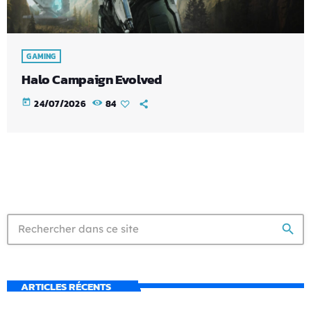
GAMING
Halo Campaign Evolved
today
24/07/2026
84
search
ARTICLES RÉCENTS