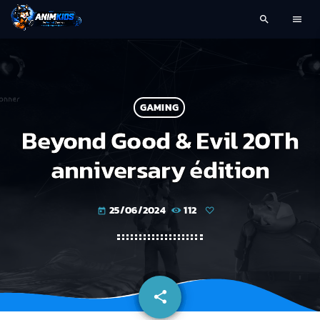
search
menu
GAMING
Beyond Good & Evil 20Th
anniversary édition
25/06/2024
112
today
share
email