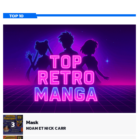
TOP 10
Mask
3
NOAM ET NICK CARR