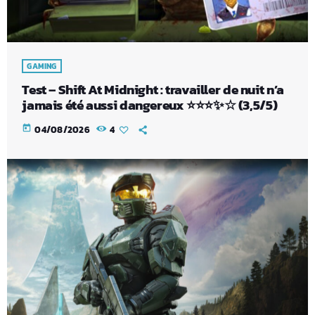
GAMING
Test – Shift At Midnight : travailler de nuit n’a
jamais été aussi dangereux ⭐⭐⭐✨☆ (3,5/5)
today
04/08/2026
4