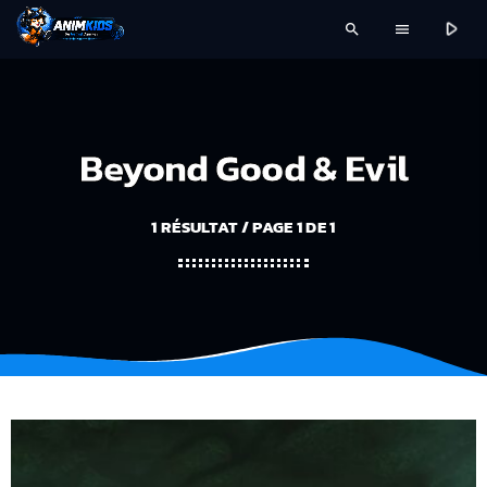
play_arrow
search
menu
Beyond Good & Evil
1 RÉSULTAT / PAGE 1 DE 1