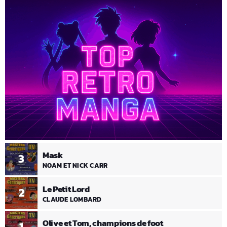
Mask
3
NOAM ET NICK CARR
Le Petit Lord
2
CLAUDE LOMBARD
Olive et Tom, champions de foot
1