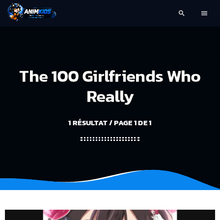
search
menu
The 100 Girlfriends Who
Really
1 RÉSULTAT / PAGE 1 DE 1