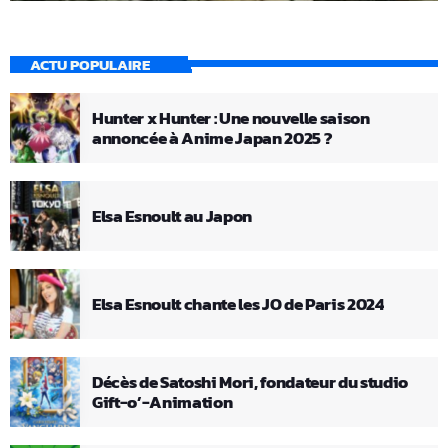
ACTU POPULAIRE
Hunter x Hunter : Une nouvelle saison
annoncée à Anime Japan 2025 ?
Elsa Esnoult au Japon
Elsa Esnoult chante les JO de Paris 2024
Décès de Satoshi Mori, fondateur du studio
Gift-o’-Animation