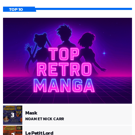
TOP 10
Mask
3
NOAM ET NICK CARR
Le Petit Lord