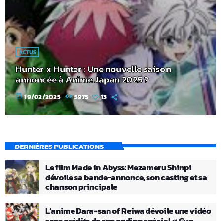
ACTUS
Hunter x Hunter : Une nouvelle saison
annoncée à Anime Japan 2025 ?
today
19/02/2025
5975
13
DERNIÈRES PUBLICATIONS
Le film Made in Abyss: Mezameru Shinpi
dévoile sa bande-annonce, son casting et sa
chanson principale
L’anime Dara-san of Reiwa dévoile une vidéo
sans crédits de son ending spécial « Gun