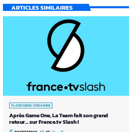
ARTICLES SIMILAIRES
PLATEFORME STREAMING
Après Game One, La Team fait son grand
retour… sur France.tv Slash !
today