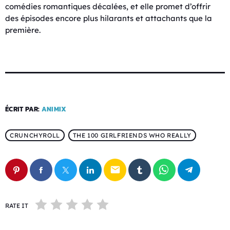
comédies romantiques décalées, et elle promet d’offrir
des épisodes encore plus hilarants et attachants que la
première.
ÉCRIT PAR:
ANIMIX
CRUNCHYROLL
THE 100 GIRLFRIENDS WHO REALLY
email
RATE IT