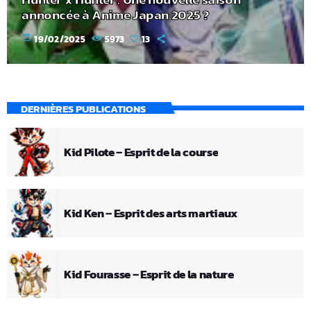
annoncée à Anime Japan 2025 ?
today
19/02/2025
5973
13
DERNIÈRES PUBLICATIONS
Kid Pilote – Esprit de la course
Kid Ken – Esprit des arts martiaux
Kid Fourasse – Esprit de la nature