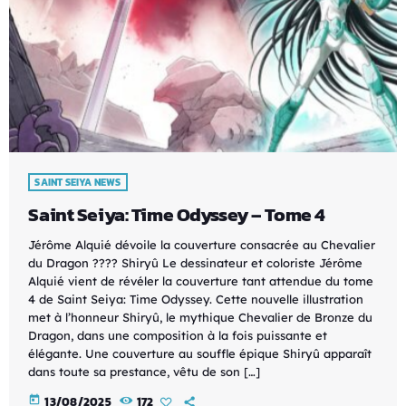
SAINT SEIYA NEWS
Saint Seiya: Time Odyssey – Tome 4
Jérôme Alquié dévoile la couverture consacrée au Chevalier
du Dragon ???? Shiryû Le dessinateur et coloriste Jérôme
Alquié vient de révéler la couverture tant attendue du tome
4 de Saint Seiya: Time Odyssey. Cette nouvelle illustration
met à l’honneur Shiryû, le mythique Chevalier de Bronze du
Dragon, dans une composition à la fois puissante et
élégante. Une couverture au souffle épique Shiryû apparaît
dans toute sa prestance, vêtu de son […]
today
13/08/2025
172