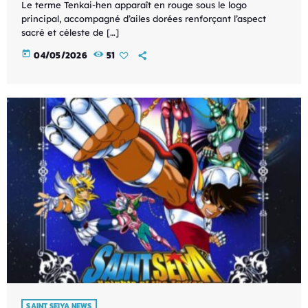
Le terme Tenkai-hen apparaît en rouge sous le logo
principal, accompagné d’ailes dorées renforçant l’aspect
sacré et céleste de […]
today
04/05/2026
51
SAINT SEIYA NEWS