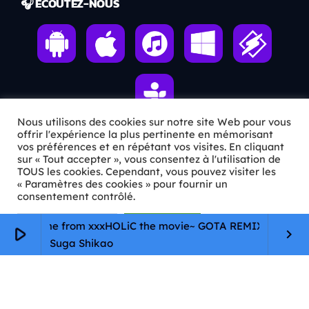
🎧 ÉCOUTEZ-NOUS
Nous utilisons des cookies sur notre site Web pour vous
offrir l'expérience la plus pertinente en mémorisant
vos préférences et en répétant vos visites. En cliquant
ℹ️ INFOS PRATIQUES
sur « Tout accepter », vous consentez à l'utilisation de
TOUS les cookies. Cependant, vous pouvez visiter les
« Paramètres des cookies » pour fournir un
✉️
Contact
consentement contrôlé.
🦊
Qui sommes-nous ?
Paramètres Cookie
Tout accepter
 ~theme from xxxHOLiC the movie~ GOTA REMIX
play_arrow
keyboard_arrow_right
📄
Mentions légales
Suga Shikao
🔒
Confidentialité
🛡️
RGPD