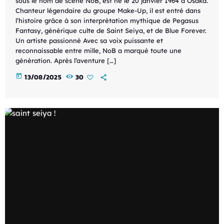
sous le nom de scène NoB, est né le 20 janvier 1964 à Osaka.
Chanteur légendaire du groupe Make-Up, il est entré dans
l’histoire grâce à son interprétation mythique de Pegasus
Fantasy, générique culte de Saint Seiya, et de Blue Forever.
Un artiste passionné Avec sa voix puissante et
reconnaissable entre mille, NoB a marqué toute une
génération. Après l’aventure […]
today
13/08/2025
30