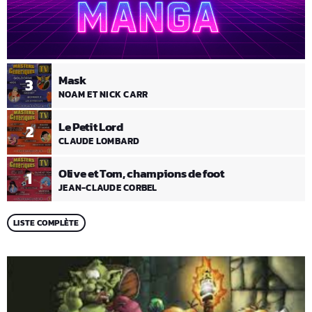
Mask
3
NOAM ET NICK CARR
Le Petit Lord
2
CLAUDE LOMBARD
Olive et Tom, champions de foot
1
JEAN-CLAUDE CORBEL
LISTE COMPLÈTE