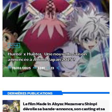
ACTUS
Hunter x Hunter : Une nouvelle saison
annoncée à Anime Japan 2025 ?
today
19/02/2025
5981
13
DERNIÈRES PUBLICATIONS
Le film Made in Abyss: Mezameru Shinpi
dévoile sa bande-annonce, son casting et sa