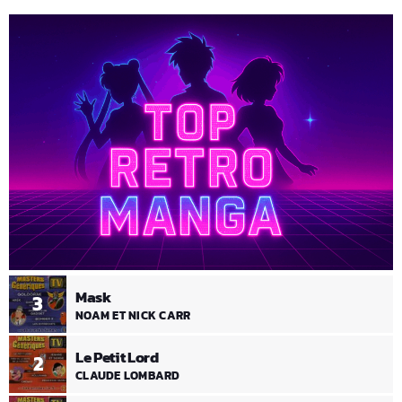
Mask
3
NOAM ET NICK CARR
Le Petit Lord
2
CLAUDE LOMBARD