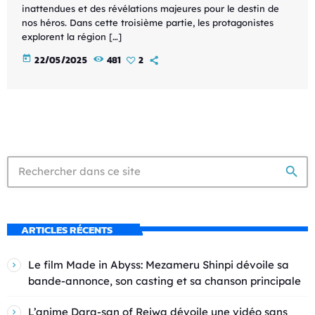
inattendues et des révélations majeures pour le destin de
nos héros. Dans cette troisième partie, les protagonistes
explorent la région […]
today
22/05/2025
481
2
search
ARTICLES RÉCENTS
Le film Made in Abyss: Mezameru Shinpi dévoile sa
bande-annonce, son casting et sa chanson principale
L’anime Dara-san of Reiwa dévoile une vidéo sans