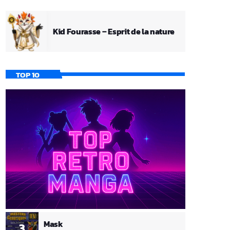
Kid Fourasse – Esprit de la nature
TOP 10
Mask
3