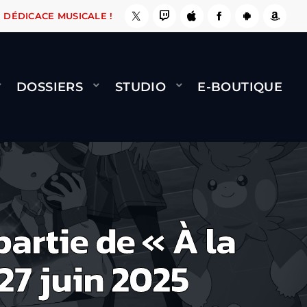
ASSE, ÇA LE FAIT !
NAMI
BERNARD MINET - F
DÉDICACE MUSICALE !
DOSSIERS
STUDIO
E-BOUTIQUE
artie de « À la
27 juin 2025