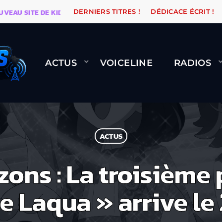
U SITE DE KIDSUNE
WARÉTRO
ORANGE ROAD QUI P
DERNIERS TITRES !
DÉDICACE ÉCRIT !
ACTUS
VOICELINE
RADIOS
ACTUS
ns : La troisième p
e Laqua » arrive le 