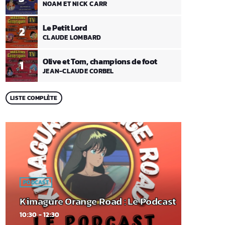
NOAM ET NICK CARR
Le Petit Lord
2
CLAUDE LOMBARD
Olive et Tom, champions de foot
1
JEAN-CLAUDE CORBEL
LISTE COMPLÈTE
PODCAST
Kimagure Orange Road : Le Podcast
10:30 - 12:30