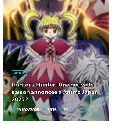
ACTUS
Hunter x Hunter : Une nouvelle
saison annoncée à Anime Japan
2025 ?
19/02/2025
5976
13
today