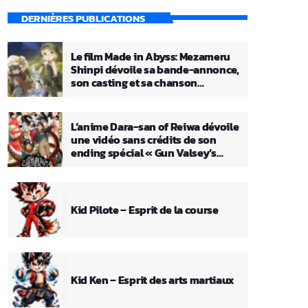
DERNIÈRES PUBLICATIONS
Le film Made in Abyss: Mezameru
Shinpi dévoile sa bande-annonce,
son casting et sa chanson
principale
L’anime Dara-san of Reiwa dévoile
une vidéo sans crédits de son
ending spécial « Gun Valsey’s
Theme »
Kid Pilote – Esprit de la course
Kid Ken – Esprit des arts martiaux