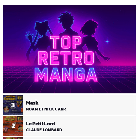
Mask
3
NOAM ET NICK CARR
Le Petit Lord
2
CLAUDE LOMBARD