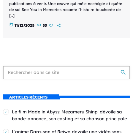
publications à venir. Une œuvre qui mêle nostalgie et quête
de soi See You in Memories raconte l’histoire touchante de
[…]
today
11/12/2025
53
search
ARTICLES RÉCENTS
Le film Made in Abyss: Mezameru Shinpi dévoile sa
bande-annonce, son casting et sa chanson principale
L’anime Dara-san of Reiwa dévoile une vidéo sans