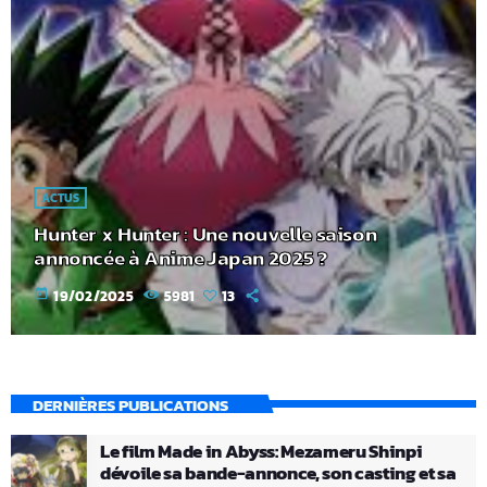
ACTUS
Hunter x Hunter : Une nouvelle saison
annoncée à Anime Japan 2025 ?
today
19/02/2025
5981
13
DERNIÈRES PUBLICATIONS
Le film Made in Abyss: Mezameru Shinpi
dévoile sa bande-annonce, son casting et sa