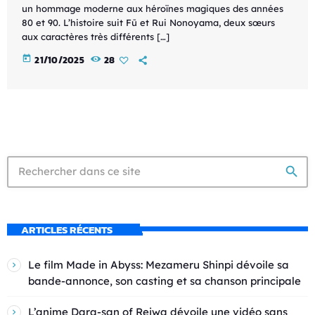
un hommage moderne aux héroïnes magiques des années
80 et 90. L’histoire suit Fū et Rui Nonoyama, deux sœurs
aux caractères très différents […]
today
21/10/2025
28
search
ARTICLES RÉCENTS
Le film Made in Abyss: Mezameru Shinpi dévoile sa
bande-annonce, son casting et sa chanson principale
L’anime Dara-san of Reiwa dévoile une vidéo sans