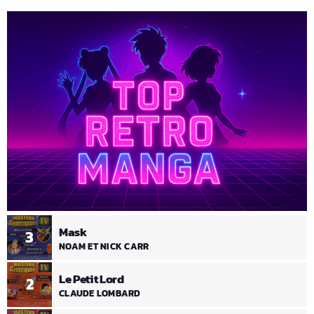
Mask
3
NOAM ET NICK CARR
Le Petit Lord
2
CLAUDE LOMBARD