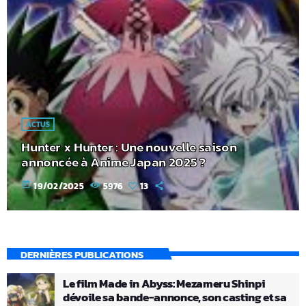
ACTUS
Hunter x Hunter : Une nouvelle saison
annoncée à Anime Japan 2025 ?
today
19/02/2025
5976
13
DERNIÈRES PUBLICATIONS
Le film Made in Abyss: Mezameru Shinpi
dévoile sa bande-annonce, son casting et sa