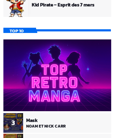
Kid Pirate – Esprit des 7 mers
TOP 10
Mask
3
NOAM ET NICK CARR