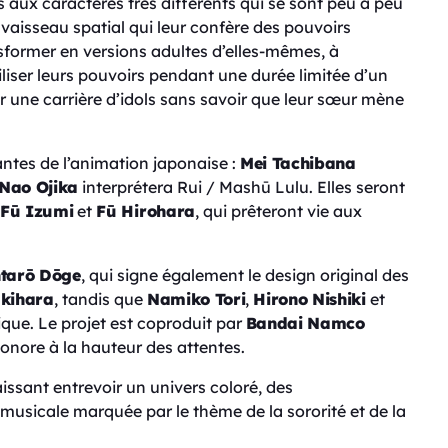
 aux caractères très différents qui se sont peu à peu
 vaisseau spatial qui leur confère des pouvoirs
sformer en versions adultes d’elles-mêmes, à
tiliser leurs pouvoirs pendant une durée limitée d’un
r une carrière d’idols sans savoir que leur sœur mène
ntes de l’animation japonaise :
Mei Tachibana
Nao Ojika
interprétera Rui / Mashū Lulu. Elles seront
Fū Izumi
et
Fū Hirohara
, qui prêteront vie aux
ntarō Dōge
, qui signe également le design original des
kihara
, tandis que
Namiko Tori
,
Hirono Nishiki
et
que. Le projet est coproduit par
Bandai Namco
sonore à la hauteur des attentes.
aissant entrevoir un univers coloré, des
sicale marquée par le thème de la sororité et de la