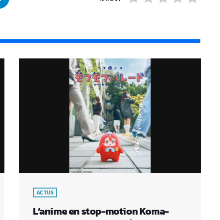
ACTUS
L’anime en stop-motion Koma-