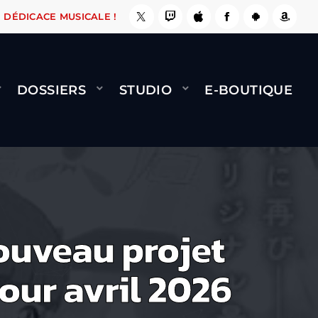
ÇA LE FAIT !
NAMI
BERNARD MINET - FLY (G
DÉDICACE MUSICALE !
DOSSIERS
STUDIO
E-BOUTIQUE
ouveau projet
pour avril 2026