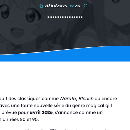
21/10/2025
26
today
roduit des classiques comme
Naruto
,
Bleach
ou encore
avec une toute nouvelle série du genre magical girl :
est prévue pour
avril 2026
, s’annonce comme un
années 80 et 90.