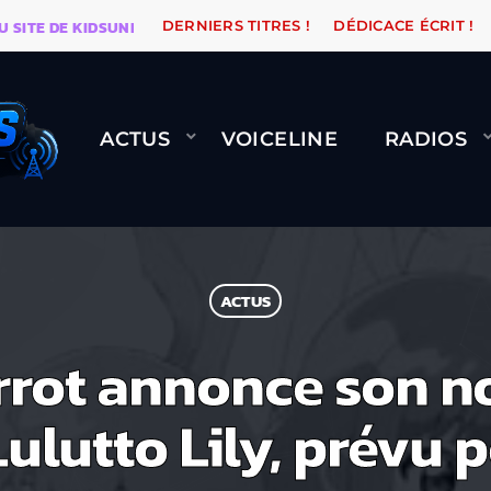
E DE KIDSUNE
WARÉTRO
ORANGE ROAD QUI PASSE, 
DERNIERS TITRES !
DÉDICACE ÉCRIT !
ACTUS
VOICELINE
RADIOS
ACTUS
errot annonce son n
 Lulutto Lily, prévu 