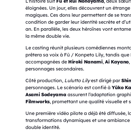
L’histoire suit
Fū et Rui Nonoyama
, deux sœurs
éloignées. Un jour, elles découvrent un étrange
magiques. Ces dons leur permettent de se tran
condition de garder leur identité secrète et d’u
an. En parallèle, les deux héroïnes vont entame
la même double vie.
Le casting réunit plusieurs comédiennes monta
prêtera sa voix à Fū / Konpeto Lily, tandis que
accompagnées de
Hiroki Nanami
,
Ai Kayano
,
personnages secondaires.
Côté production,
Lulutto Lily
est dirigé par
Shi
personnages. Le scénario est confié à
Yūko Ka
Asami Sodeyama
assurent l’adaptation graphi
Filmworks
, promettant une qualité visuelle et 
Une première vidéo pilote a déjà été diffusée, l
transformations dynamiques et une ambiance mu
double identité.