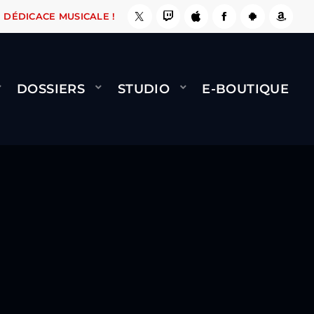
, ÇA LE FAIT !
NAMI
BERNARD MINET - FLY 
DÉDICACE MUSICALE !
DOSSIERS
STUDIO
E-BOUTIQUE