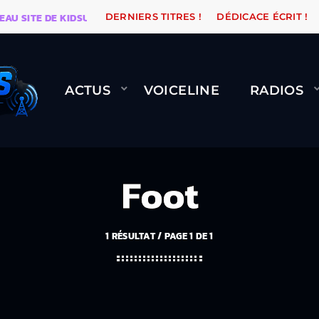
ITE DE KIDSUNE
WARÉTRO
ORANGE ROAD QUI PASSE
DERNIERS TITRES !
DÉDICACE ÉCRIT !
ACTUS
VOICELINE
RADIOS
Foot
1 RÉSULTAT / PAGE 1 DE 1