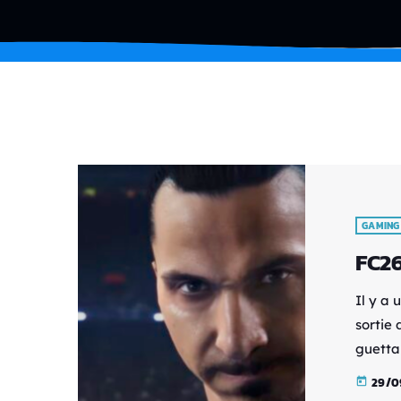
GAMING
FC2
Il y a
sortie 
guettai
nouvea
29/0
today
comme u