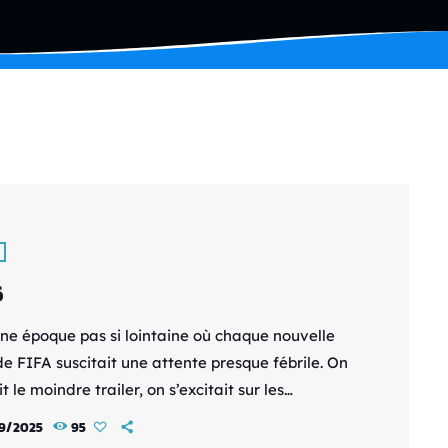
6
 une époque pas si lointaine où chaque nouvelle
de FIFA suscitait une attente presque fébrile. On
t le moindre trailer, on s’excitait sur les
utés annoncées, et chaque septembre sonnait
9/2025
95
ne petite fête pour les fans de foot virtuel.