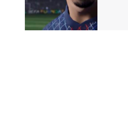
Mais au
ronronn
évoluti
superfi