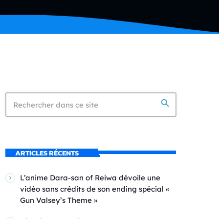
search
ARTICLES RÉCENTS
L’anime Dara-san of Reiwa dévoile une
vidéo sans crédits de son ending spécial «
Gun Valsey’s Theme »