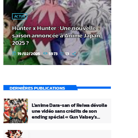
ACTUS
Hunter x Hunter : Une nouvelle
saison annoncée à Anime Japan
2025 ?
19/02/2025
5973
13
today
DERNIÈRES PUBLICATIONS
L’anime Dara-san of Reiwa dévoile
une vidéo sans crédits de son
ending spécial « Gun Valsey’s
Theme »