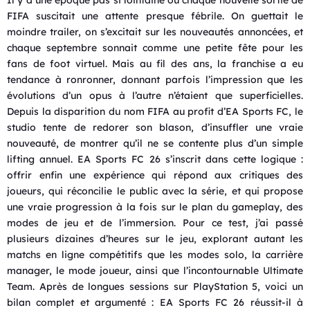
FIFA suscitait une attente presque fébrile. On guettait le
moindre trailer, on s’excitait sur les nouveautés annoncées, et
chaque septembre sonnait comme une petite fête pour les
fans de foot virtuel. Mais au fil des ans, la franchise a eu
tendance à ronronner, donnant parfois l’impression que les
évolutions d’un opus à l’autre n’étaient que superficielles.
Depuis la disparition du nom FIFA au profit d’EA Sports FC, le
studio tente de redorer son blason, d’insuffler une vraie
nouveauté, de montrer qu’il ne se contente plus d’un simple
lifting annuel. EA Sports FC 26 s’inscrit dans cette logique :
offrir enfin une expérience qui répond aux critiques des
joueurs, qui réconcilie le public avec la série, et qui propose
une vraie progression à la fois sur le plan du gameplay, des
modes de jeu et de l’immersion. Pour ce test, j’ai passé
plusieurs dizaines d’heures sur le jeu, explorant autant les
matchs en ligne compétitifs que les modes solo, la carrière
manager, le mode joueur, ainsi que l’incontournable Ultimate
Team. Après de longues sessions sur PlayStation 5, voici un
bilan complet et argumenté : EA Sports FC 26 réussit-il à