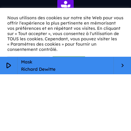
Nous utilisons des cookies sur notre site Web pour vous
offrir l'expérience la plus pertinente en mémorisant
vos préférences et en répétant vos visites. En cliquant
ℹ️ INFOS PRATIQUES
sur « Tout accepter », vous consentez à l'utilisation de
TOUS les cookies. Cependant, vous pouvez visiter les
« Paramètres des cookies » pour fournir un
✉️
Contact
consentement contrôlé.
🦊
Qui sommes-nous ?
Paramètres Cookie
Tout accepter
Mask
play_arrow
keyboard_arrow_right
📄
Mentions légales
Richard Dewitte
🔒
Confidentialité
🛡️
RGPD
Copyright © 2026 Animkids. Tous droits réservés.