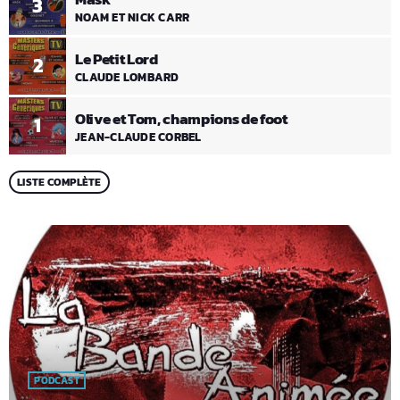
3
NOAM ET NICK CARR
Le Petit Lord
2
CLAUDE LOMBARD
Olive et Tom, champions de foot
1
JEAN-CLAUDE CORBEL
LISTE COMPLÈTE
PODCAST