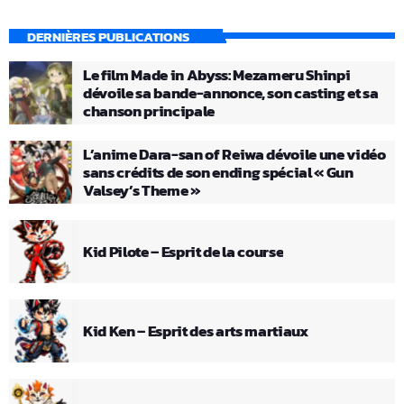
DERNIÈRES PUBLICATIONS
Le film Made in Abyss: Mezameru Shinpi
dévoile sa bande-annonce, son casting et sa
chanson principale
L’anime Dara-san of Reiwa dévoile une vidéo
sans crédits de son ending spécial « Gun
Valsey’s Theme »
Kid Pilote – Esprit de la course
Kid Ken – Esprit des arts martiaux