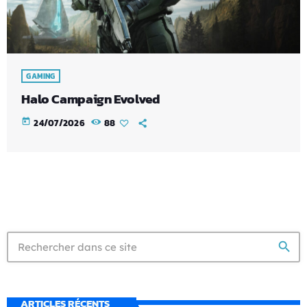
GAMING
Halo Campaign Evolved
today
24/07/2026
88
search
ARTICLES RÉCENTS