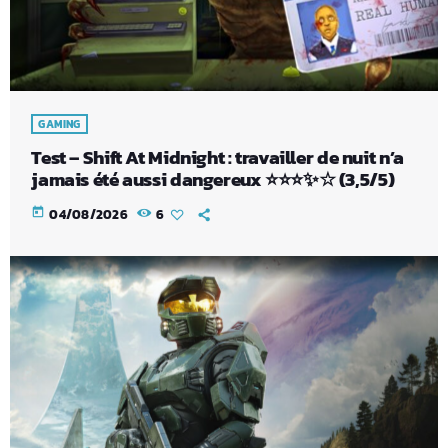
GAMING
Test – Shift At Midnight : travailler de nuit n’a
jamais été aussi dangereux ⭐⭐⭐✨☆ (3,5/5)
today
04/08/2026
6