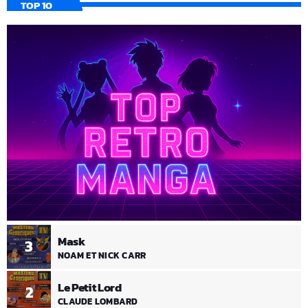
TOP 10
Mask
3
NOAM ET NICK CARR
Le Petit Lord
2
CLAUDE LOMBARD