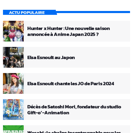
ACTU POPULAIRE
Hunter x Hunter : Une nouvelle saison
annoncée à Anime Japan 2025 ?
Elsa Esnoult au Japon
Elsa Esnoult chante les JO de Paris 2024
Décès de Satoshi Mori, fondateur du studio
Gift-o’-Animation
Wasabi : la chaîne incontournable pour les