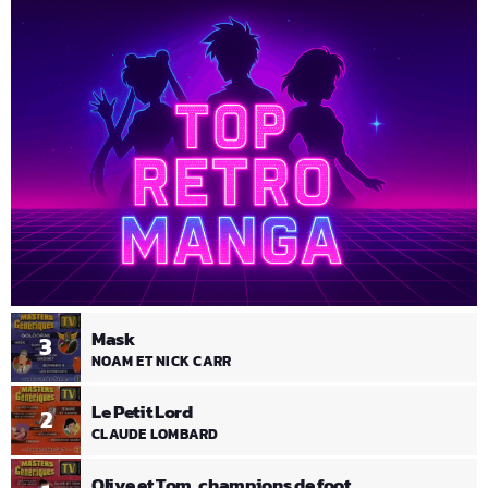
Mask
3
NOAM ET NICK CARR
Le Petit Lord
2
CLAUDE LOMBARD
Olive et Tom, champions de foot