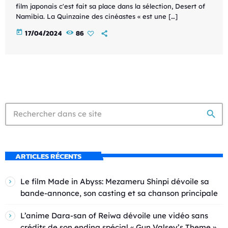
film japonais c'est fait sa place dans la sélection, Desert of
Namibia. La Quinzaine des cinéastes « est une […]
today
17/04/2024
86
search
ARTICLES RÉCENTS
Le film Made in Abyss: Mezameru Shinpi dévoile sa
bande-annonce, son casting et sa chanson principale
L’anime Dara-san of Reiwa dévoile une vidéo sans
crédits de son ending spécial « Gun Valsey’s Theme »