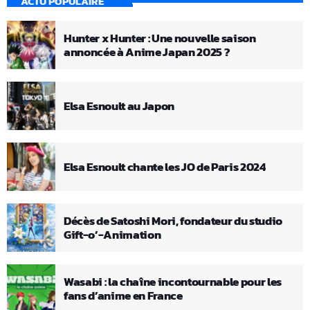
ACTU POPULAIRE
Hunter x Hunter : Une nouvelle saison
annoncée à Anime Japan 2025 ?
Elsa Esnoult au Japon
Elsa Esnoult chante les JO de Paris 2024
Décès de Satoshi Mori, fondateur du studio
Gift-o’-Animation
Wasabi : la chaîne incontournable pour les
fans d’anime en France