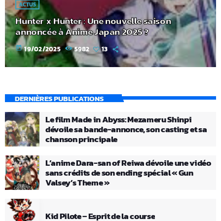
ACTUS
Hunter x Hunter : Une nouvelle saison
annoncée à Anime Japan 2025 ?
today
19/02/2025
5982
13
DERNIÈRES PUBLICATIONS
Le film Made in Abyss: Mezameru Shinpi
dévoile sa bande-annonce, son casting et sa
chanson principale
L’anime Dara-san of Reiwa dévoile une vidéo
sans crédits de son ending spécial « Gun
Valsey’s Theme »
Kid Pilote – Esprit de la course