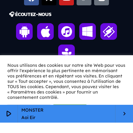
🎧 ÉCOUTEZ-NOUS
Nous utilisons des cookies sur notre site Web pour vous
offrir l'expérience la plus pertinente en mémorisant
vos préférences et en répétant vos visites. En cliquant
ℹ️ INFOS PRATIQUES
sur « Tout accepter », vous consentez à l'utilisation de
TOUS les cookies. Cependant, vous pouvez visiter les
« Paramètres des cookies » pour fournir un
✉️
Contact
consentement contrôlé.
🦊
Qui sommes-nous ?
Paramètres Cookie
Tout accepter
MONSTER
play_arrow
keyboard_arrow_right
📄
Mentions légales
Aoi Eir
🔒
Confidentialité