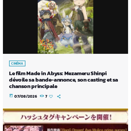
CINÉMA
Le film Made in Abyss: Mezameru Shinpi
dévoile sa bande-annonce, son casting et sa
chanson principale
today
07/08/2026
7