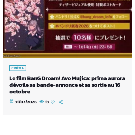
CINÉMA
Le film BanG Dream! Ave Mujica: prima aurora
dévoile sa bande-annonce et sa sortie au 16
octobre
today
31/07/2026
13