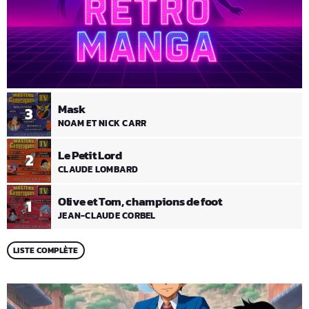
Mask
3
NOAM ET NICK CARR
Le Petit Lord
2
CLAUDE LOMBARD
Olive et Tom, champions de foot
1
JEAN-CLAUDE CORBEL
LISTE COMPLÈTE